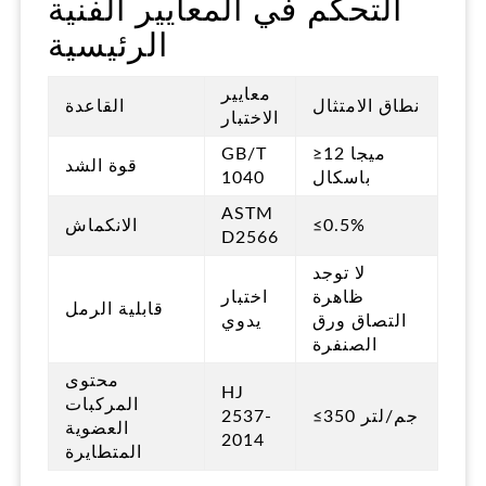
التحكم في المعايير الفنية
الرئيسية
معايير
نطاق الامتثال
القاعدة
الاختبار
≥12 ميجا
GB/T
قوة الشد
باسكال
1040
ASTM
≤0.5%
الانكماش
D2566
لا توجد
ظاهرة
اختبار
قابلية الرمل
التصاق ورق
يدوي
الصنفرة
محتوى
HJ
المركبات
≤350 جم/لتر
2537-
العضوية
2014
المتطايرة