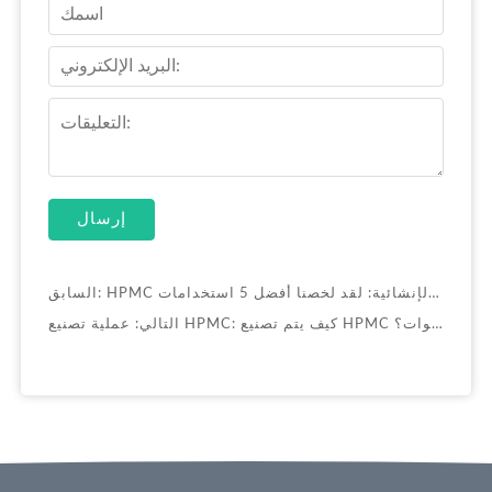
إرسال
السابق:
 تصنيع HPMC: كيف يتم تصنيع HPMC في 9 خطوات؟
التالي: