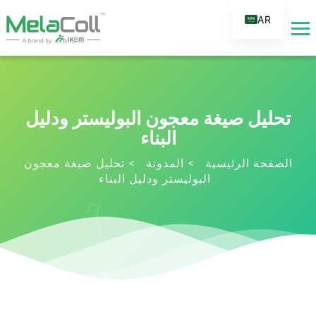
AR
EN
DE
ES
FR
تحليل صيغة معجون البوليستر ودليل
RU
البناء
IT
الصفحة الرئيسية
>
المدونة
>
تحليل صيغة معجون
البوليستر ودليل البناء
TR
FI
NL
KO
JA
PT