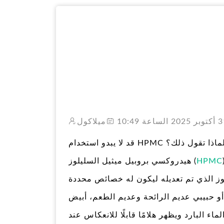
ميلاكول
قد لا يبدو استخدام HPMC في الطعام شائعاً، ولكن له تأثير مهم جداً على حياتنا. لماذا تقول ذلك؟
ة، ويخدم أغراضًا
HPMC
هيدروكسي بروبيل ميثيل السليلوز (
وز الذي تم تعديله ليكون له خصائص محددة
و حبيبي عديم الرائحة وعديم الطعم، أبيض
اء البارد ويظهر هلامًا قابلًا للانعكاس عند