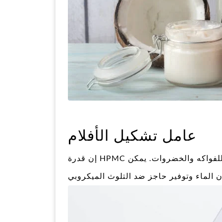
عامل تشكيل الأفلام
إن قدرة HPMC على تشكيل أغشية تجعلها مفيدة في صنع أغلفة صالحة للأكل للفواكه والخضروات. يمكن