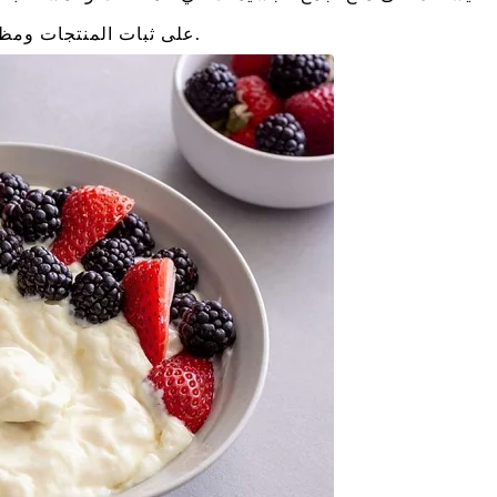
على ثبات المنتجات ومظهرها مثل الآيس كريم والزبادي والضمادات.