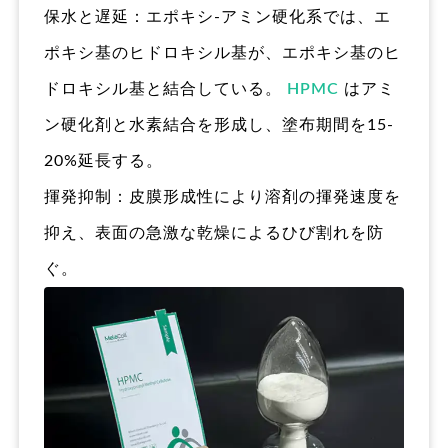
保水と遅延：エポキシ-アミン硬化系では、エ
ポキシ基のヒドロキシル基が、エポキシ基のヒ
ドロキシル基と結合している。
HPMC
はアミ
ン硬化剤と水素結合を形成し、塗布期間を15-
20%延長する。
揮発抑制：皮膜形成性により溶剤の揮発速度を
抑え、表面の急激な乾燥によるひび割れを防
ぐ。