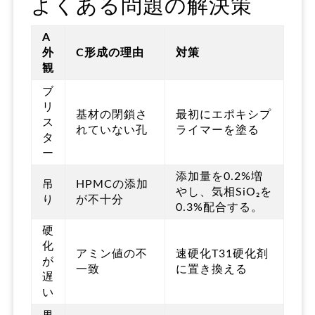
よくある問題の解決策
A
外
C
形成の理由
対策
観
ブ
リ
基材の閉鎖さ
最初にエポキシプ
ス
れていない孔
ライマーを塗る
タ
ー
添加量を0.2%増
吊
HPMCの添加
やし、気相SiO₂を
り
が不十分
0.3%配合する。
硬
化
アミン値の不
速硬化T31硬化剤
が
一致
に置き換える
遅
い