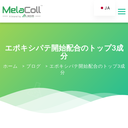
JA
EN
AR
DE
ES
エポキシパテ開始配合のトップ3成
FR
分
RU
ホーム
>
ブログ
>
エポキシパテ開始配合のトップ3成
分
IT
TR
FI
NL
KO
PT