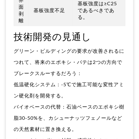
界
基板強度は≥C25
面
基板強度不足
であるべきであ
剥
る。
離
技術開発の見通し
グリーン・ビルディングの要求が改善されるに
つれて、将来のエポキシ・パテは2つの方向で
ブレークスルーするだろう：
低温硬化システム：-5℃で施工可能な変性アミ
ン硬化剤を開発する。
バイオベースの代替：石油ベースのエポキシ樹
脂30-50%を、カシューナッツフェノールなど
の天然素材に置き換える。