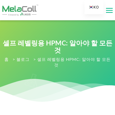
KO
EN
AR
DE
ES
셀프 레벨링용 HPMC: 알아야 할 모든
FR
것
RU
홈
>
블로그
>
셀프 레벨링용 HPMC: 알아야 할 모든
것
IT
TR
FI
NL
JA
PT