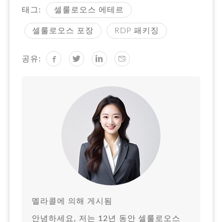
태그:
셀룰로오스 에테르
셀룰로오스 포장
RDP 패키징
공유:
멜라콜에 의해 게시됨
안녕하세요, 저는 12년 동안 셀룰로오스