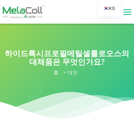
KO
EN
AR
DE
ES
하이드록시프로필메틸셀룰로오스의
FR
대체품은 무엇인가요?
RU
홈
>
대안
IT
TR
FI
NL
JA
PT