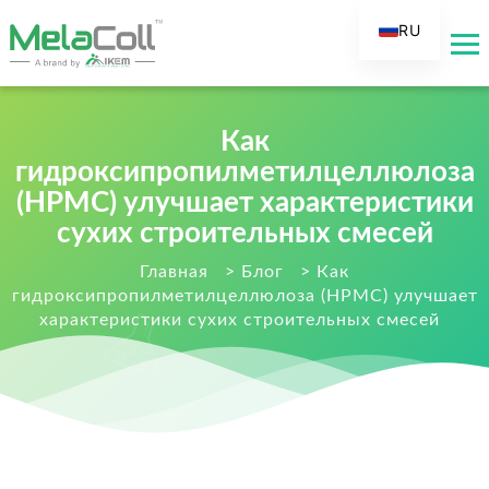
RU
EN
AR
Как
DE
гидроксипропилметилцеллюлоза
ES
(HPMC) улучшает характеристики
FR
сухих строительных смесей
IT
Главная
>
Блог
>
Как
TR
гидроксипропилметилцеллюлоза (HPMC) улучшает
FI
характеристики сухих строительных смесей
NL
KO
JA
PT