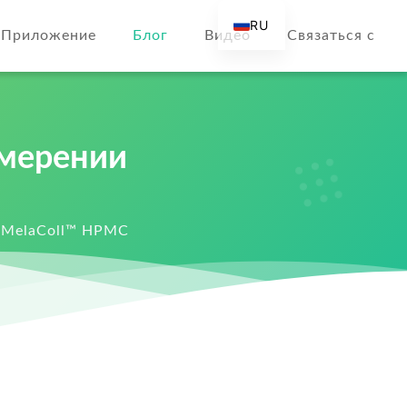
RU
Приложение
Блог
Видео
Связаться с
EN
AR
DE
ES
змерении
FR
IT
 MelaColl™ HPMC
TR
FI
NL
KO
JA
PT