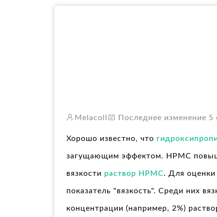
Melacoll
Последнее изменение 5 ф
Хорошо известно, что
гидроксипроп
загущающим эффектом. HPMC повыша
вязкости
раствор HPMC
. Для оценк
показатель "вязкость". Среди них в
концентрации (например, 2%) раств