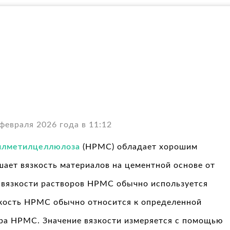
евраля 2026 года в 11:12
илметилцеллюлоза
(HPMC) обладает хорошим
ет вязкость материалов на цементной основе от
и вязкости растворов HPMC обычно используется
язкость HPMC обычно относится к определенной
ора HPMC. Значение вязкости измеряется с помощью