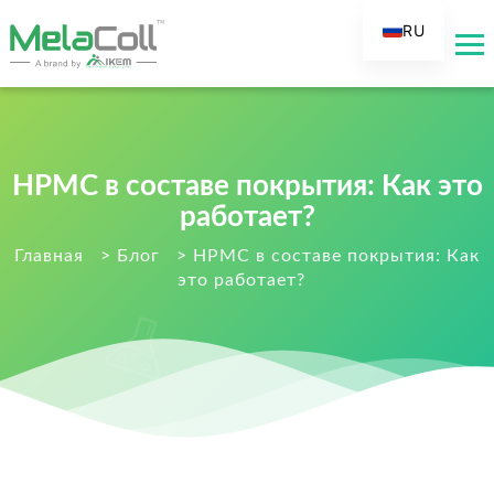
RU
EN
AR
DE
ES
HPMC в составе покрытия: Как это
FR
работает?
IT
Главная
>
Блог
>
HPMC в составе покрытия: Как
это работает?
TR
FI
NL
KO
JA
PT