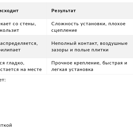
исходит
Результат
кает со стены,
Сложность установки, плохое
скользит
сцепление
распределяется,
Неполный контакт, воздушные
рилипает
зазоры и полые плитки
ся гладко,
Прочное крепление, быстрая и
стается на месте
легкая установка
ет:
иткой