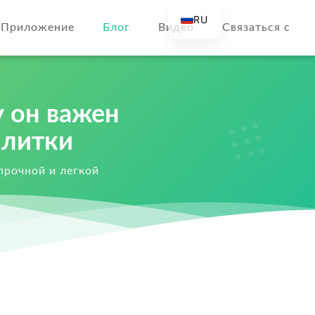
RU
Приложение
Блог
Видео
Связаться с
EN
AR
DE
 он важен
ES
FR
плитки
IT
прочной и легкой
TR
FI
NL
KO
JA
PT