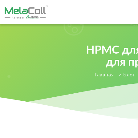
HPMC для
для п
Главная
>
Блог