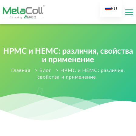
RU
EN
AR
DE
ES
HPMC и HEMC: различия, свойства
FR
и применение
IT
Главная
>
Блог
>
HPMC и HEMC: различия,
свойства и применение
TR
FI
NL
KO
JA
PT