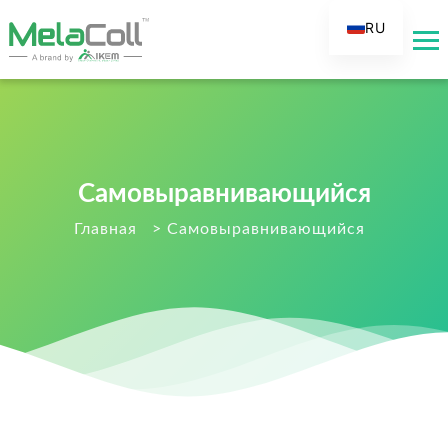
RU
EN
AR
DE
ES
Самовыравнивающийся
FR
IT
Главная
>
Самовыравнивающийся
TR
FI
NL
KO
JA
PT