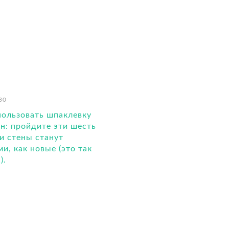
30
пользовать шпаклевку
ен: пройдите эти шесть
 и стены станут
и, как новые (это так
).