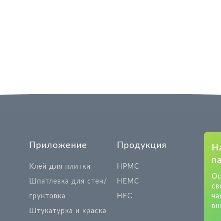
Приложение
Продукция
Н
п
Клей для плитки
HPMC
Ос
Шпатлевка для стен/
HEMC
св
грунтовка
HEC
ча
вн
Штукатурка и краска