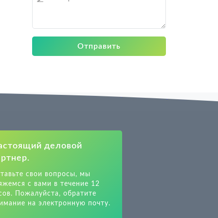
Отправить
астоящий деловой
артнер.
тавьте свои вопросы, мы
яжемся с вами в течение 12
сов. Пожалуйста, обратите
имание на электронную почту.