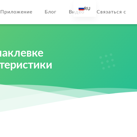
RU
Приложение
Блог
Видео
Связаться с
EN
AR
DE
ES
паклевке
FR
ктеристики
IT
TR
FI
NL
KO
JA
PT