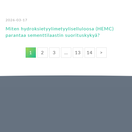
2026-03-17
Miten hydroksietyylimetyyliselluloosa (HEMC)
parantaa sementtilaastin suorituskykyä?
1
2
3
…
13
14
>