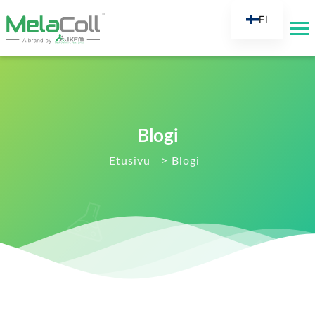
FI
EN
AR
DE
ES
Blogi
FR
RU
Etusivu
>
Blogi
IT
TR
NL
KO
JA
PT