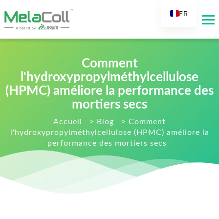
FR
EN
AR
Comment
DE
l'hydroxypropylméthylcellulose
ES
(HPMC) améliore la performance des
RU
mortiers secs
IT
Accueil
>
Blog
>
Comment
TR
l'hydroxypropylméthylcellulose (HPMC) améliore la
FI
performance des mortiers secs
NL
KO
JA
PT