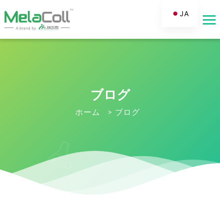
JA
EN
AR
DE
ES
ブログ
FR
RU
ホーム
>
ブログ
IT
TR
FI
NL
KO
PT