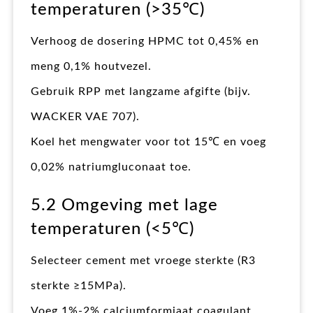
temperaturen (>35℃)
Verhoog de dosering HPMC tot 0,45% en
meng 0,1% houtvezel.
Gebruik RPP met langzame afgifte (bijv.
WACKER VAE 707).
Koel het mengwater voor tot 15℃ en voeg
0,02% natriumgluconaat toe.
5.2 Omgeving met lage
temperaturen (<5℃)
Selecteer cement met vroege sterkte (R3
sterkte ≥15MPa).
Voeg 1%-2% calciumformiaat coagulant