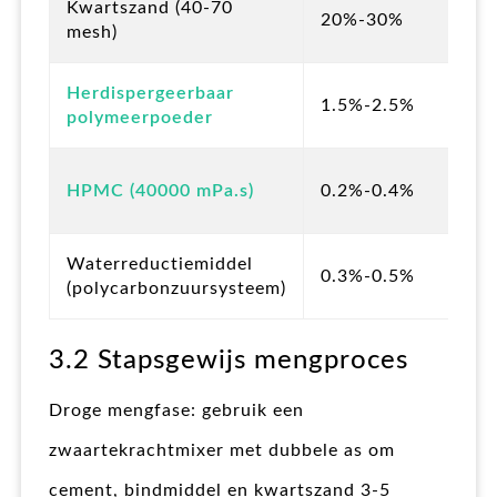
Kwartszand (40-70
20%-30%
kr
mesh)
ve
Ve
Herdispergeerbaar
1.5%-2.5%
fle
polymeerpoeder
he
Ve
HPMC (40000 mPa.s)
0.2%-0.4%
fle
he
Ve
Waterreductiemiddel
0.3%-0.5%
ce
(polycarbonzuursysteem)
na
3.2 Stapsgewijs mengproces
Droge mengfase: gebruik een
zwaartekrachtmixer met dubbele as om
cement, bindmiddel en kwartszand 3-5