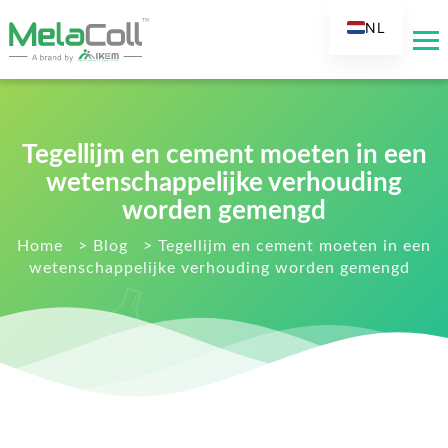
NL
EN
AR
DE
Tegellijm en cement moeten in een
ES
wetenschappelijke verhouding
FR
worden gemengd
RU
Home
>
Blog
>
Tegellijm en cement moeten in een
IT
wetenschappelijke verhouding worden gemengd
TR
FI
KO
JA
PT