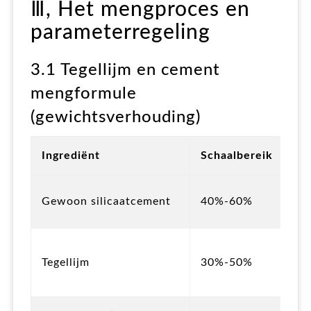
Ⅲ, Het mengproces en
parameterregeling
3.1 Tegellijm en cement
mengformule
(gewichtsverhouding)
Fu
Ingrediënt
Schaalbereik
be
Bi
Gewoon silicaatcement
40%-60%
he
een
In
po
Tegellijm
30%-50%
ge
co
Aa