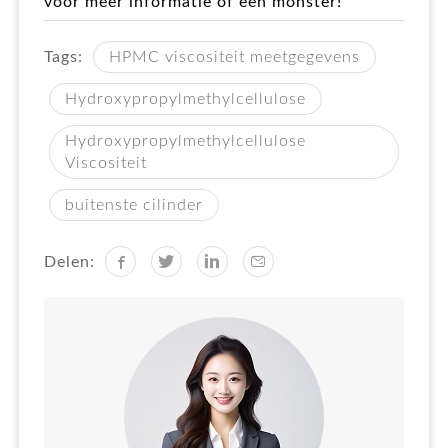
voor meer informatie of een monster!
Tags:
HPMC viscositeit meetgegevens
Hydroxypropylmethylcellulose
Hydroxypropylmethylcellulose
Viscositeit
buitenste cilinder
Delen: