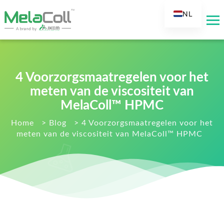
NL
EN
AR
DE
4 Voorzorgsmaatregelen voor het
ES
meten van de viscositeit van
FR
MelaColl™ HPMC
RU
Home
>
Blog
>
4 Voorzorgsmaatregelen voor het
IT
meten van de viscositeit van MelaColl™ HPMC
TR
FI
KO
JA
PT