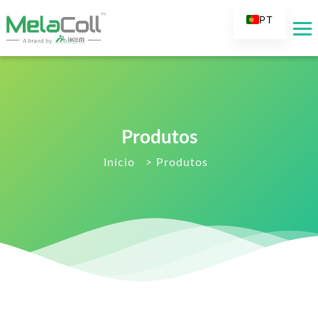
PT
EN
AR
DE
ES
Produtos
FR
RU
Início
>
Produtos
IT
TR
FI
NL
KO
JA