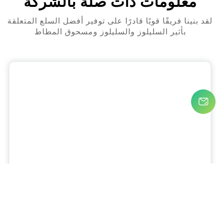
معلومات ذات صلة بالشركة
لقد بنينا فريقًا قويًا قادرًا على توفير أفضل السلع المتعلقة
بأثير السليلوز والسليلوز ومسحوق المطاط
ميكم
الولايات المتحدة الأمريكية
5955 طريق ألفا #1209 دالاس، تكساس 75240