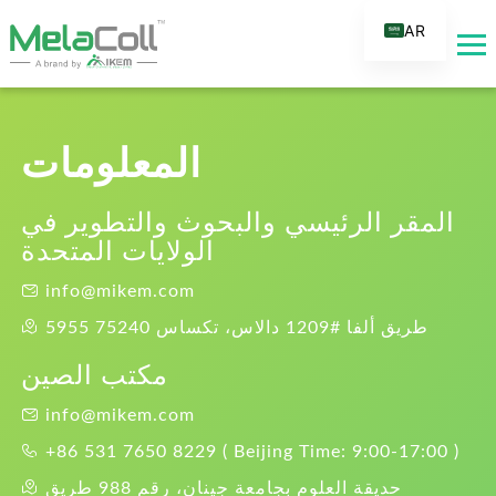
AR
EN
DE
ES
المعلومات
FR
RU
المقر الرئيسي والبحوث والتطوير في
الولايات المتحدة
IT
TR
info@mikem.com
FI
5955 طريق ألفا #1209 دالاس، تكساس 75240
NL
مكتب الصين
KO
info@mikem.com
JA
+86 531 7650 8229 ( Beijing Time: 9:00-17:00 )
PT
حديقة العلوم بجامعة جينان، رقم 988 طريق