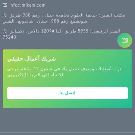
info@mikem.com
مكتب الصين: حديقة العلوم بجامعة جينان، رقم 988 طريق
شونشينغ رقم 988، جينان، شاندونغ، الصين.
المقر الرئيسي: 5955 طريق ألفا #1209 دالاس، تكساس
75240
شريك أعمال حقيقي
اترك أسئلتك، وسوف نتصل بك في غضون 12 ساعة. يرجى
الانتباه إلى البريد الإلكتروني.
اتصل بنا