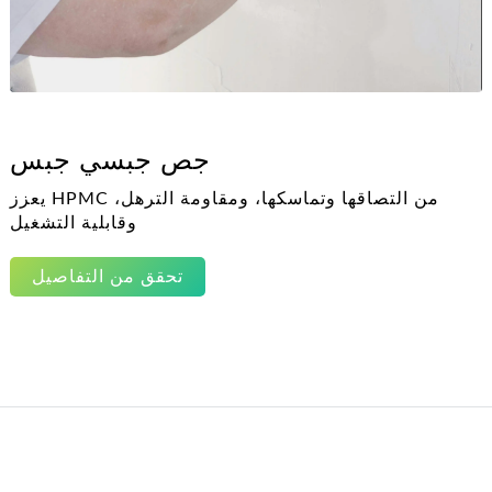
جص جبسي جبس
يعزز HPMC من التصاقها وتماسكها، ومقاومة الترهل،
وقابلية التشغيل
تحقق من التفاصيل