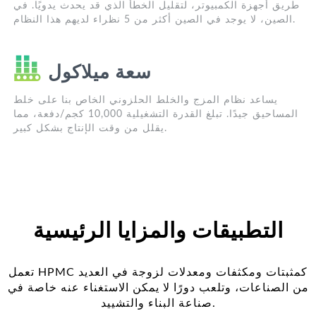
طريق أجهزة الكمبيوتر، لتقليل الخطأ الذي قد يحدث يدويًا. في
الصين، لا يوجد في الصين أكثر من 5 نظراء لديهم هذا النظام.
سعة ميلاكول
يساعد نظام المزج والخلط الحلزوني الخاص بنا على خلط
المساحيق جيدًا. تبلغ القدرة التشغيلية 10,000 كجم/دفعة، مما
يقلل من وقت الإنتاج بشكل كبير.
التطبيقات والمزايا الرئيسية
تعمل HPMC كمثبتات ومكثفات ومعدلات لزوجة في العديد
من الصناعات، وتلعب دورًا لا يمكن الاستغناء عنه خاصة في
صناعة البناء والتشييد.