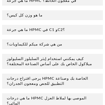
ما هي جرعة HPMC في معجون الحائط؟
ما هو وزن كل كيس؟
ما هي جرعة HPMC في C1 وC2؟
من هي شركة ميكم للكيماويات؟
كيف يمكنني استخدام إيثر السليلوز السليولوز
ميلاكول الخاص بك على أساس الصناعة المختلفة؟
يرجى اقتراح درجات HPMC الخاصة بك وصناعة
التطبيق للجص ومعجون الجدران؟
ما هي درجات HPMC الموصى بها لملاط العزل
المائي؟