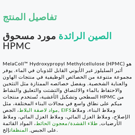
RO
تفاصيل المنتج
الصين الرائدة
مورد مسحوق
HPMC
MelaColl™ Hydroxypropyl Methylcellulose (HPMC) هو
أثير السليلوز غير الأيوني القابل للذوبان في الماء. يوفر
مجموعة متنوعة من الخصائص الوظيفية في منتجات الهاون
والعناية الشخصية. وبفضل خصائصه الممتازة مثل التثخين
والاحتفاظ بالماء والالتصاق والتشتت والتعليق والنشاط
السطحي وتشكيل الأغشية، تُستخدم منتجات HPMC من
ميكم على نطاق واسع في مجالات البناء المختلفة، مثل
وملاط البناء، وملاط
EIFS
، الجص,
مواد لاصقة البلاط
الإصلاح، وملاط العزل المائي، وملاط العزل المائي، وملاط
الأرضيات,
طلاء القشدة/معجون الحائط
، المواد القائمة
إلخ.
على الجبس,
المنظفات