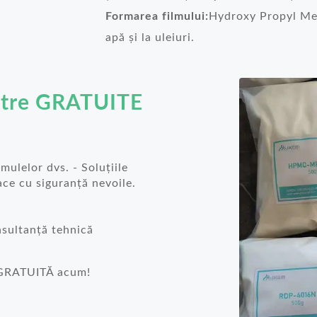
Formarea filmului:
Hydroxy Propyl Met
apă și la uleiuri.
stre GRATUITE
ulelor dvs. - Soluțiile
ace cu siguranță nevoile.
nsultanță tehnică
ă
 GRATUITĂ acum!