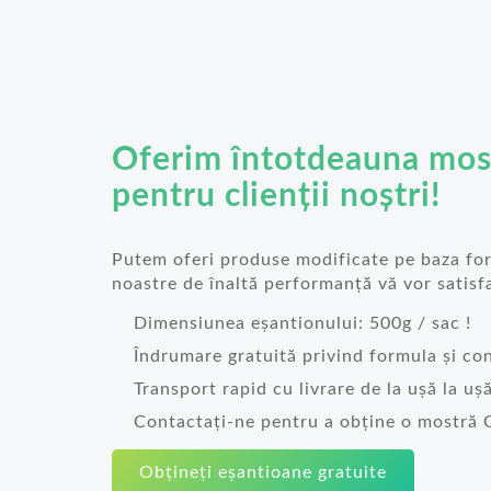
Oferim întotdeauna mo
pentru clienții noștri!
Putem oferi produse modificate pe baza form
noastre de înaltă performanță vă vor satisf
Dimensiunea eșantionului: 500g / sac !
Îndrumare gratuită privind formula și co
Transport rapid cu livrare de la ușă la uș
Contactați-ne pentru a obține o mostră
Obțineți eșantioane gratuite