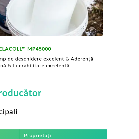
ELACOLL™ MP45000
mp de deschidere excelent & Aderență
nă & Lucrabilitate excelentă
roducător
ipali
Proprietăți