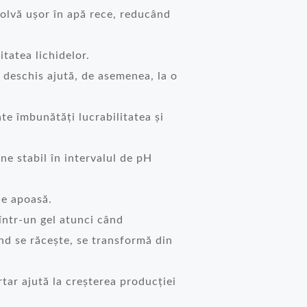
lvă ușor în apă rece, reducând
itatea lichidelor.
 deschis ajută, de asemenea, la o
 îmbunătăți lucrabilitatea și
 stabil în intervalul de pH
ie apoasă.
ntr-un gel atunci când
ând se răcește, se transformă din
r ajută la creșterea producției