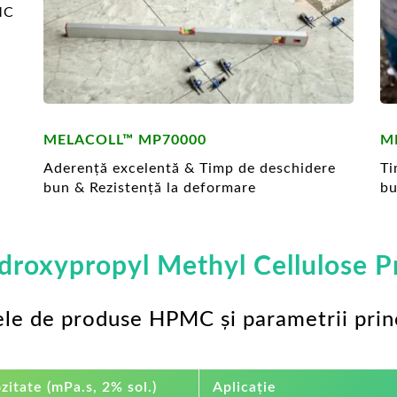
PMC
MELACOLL™ MP70000
M
Aderență excelentă & Timp de deschidere
Ti
bun & Rezistență la deformare
bu
droxypropyl Methyl Cellulose P
ele de produse HPMC și parametrii princ
zitate (mPa.s, 2% sol.)
Aplicație