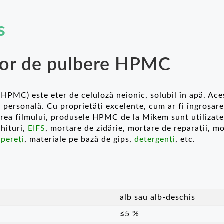
s
zor de pulbere HPMC
MC) este eter de celuloză neionic, solubil în apă. Aces
e personală. Cu proprietăți excelente, cum ar fi îngroșare
area filmului, produsele HPMC de la Mikem sunt utilizate
chituri,
EIFS
, mortare de zidărie, mortare de reparații, 
 pereți
, materiale pe bază de gips,
detergenți
, etc.
alb sau alb-deschis
≤5 %