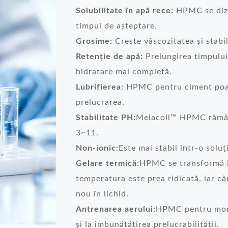
Solubilitate în apă rece:
HPMC se dizo
timpul de așteptare.
Grosime:
Crește vâscozitatea și stabil
Retenție de apă:
Prelungirea timpului
hidratare mai completă.
Lubrifierea:
HPMC pentru ciment poate
prelucrarea.
Stabilitate PH:
Melacoll™ HPMC rămâne
3~11.
Non-ionic:
Este mai stabil într-o soluț
Gelare termică:
HPMC se transformă î
temperatura este prea ridicată, iar c
nou în lichid.
Antrenarea aerului:
HPMC pentru morta
și la îmbunătățirea prelucrabilității.