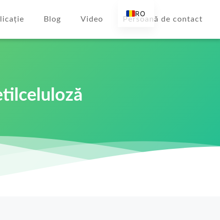
RO
licație
Blog
Video
Persoană de contact
EN
AR
DE
ES
tilceluloză
FR
RU
IT
TR
FI
NL
KO
JA