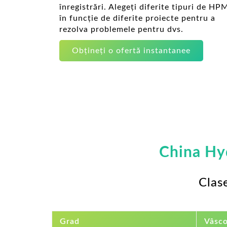
înregistrări. Alegeți diferite tipuri de H
în funcție de diferite proiecte pentru a
rezolva problemele pentru dvs.
Obțineți o ofertă instantanee
China Hy
Clas
Grad
Vâsco