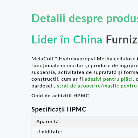
Detalii despre produ
Lider în China
Furni
MelaColl™ Hydroxypropyl Methylcellulose (HP
funcționale în mortar și produse de îngrijir
suspensia, activitatea de suprafață și form
construcții, cum ar fi
adezivi pentru plăci
, 
pardoseli,
strat de acoperire/mastic pentru
Ghid de achiziții HPMC
Specificații HPMC
Aparență:
Umiditate: