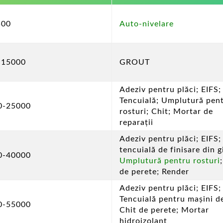
500
Auto-nivelare
-15000
GROUT
Adeziv pentru plăci; EIFS;
Tencuială; Umplutură pen
0-25000
rosturi; Chit; Mortar de
reparații
Adeziv pentru plăci; EIFS;
tencuială de finisare din g
0-40000
Umplutură pentru rosturi
de perete; Render
Adeziv pentru plăci; EIFS;
Tencuială pentru mașini de
0-55000
Chit de perete; Mortar
hidroizolant