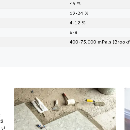
≤5 %
19-24 %
4-12 %
6-8
400-75,000 mPa.s (Brookf
t
ță.
 și