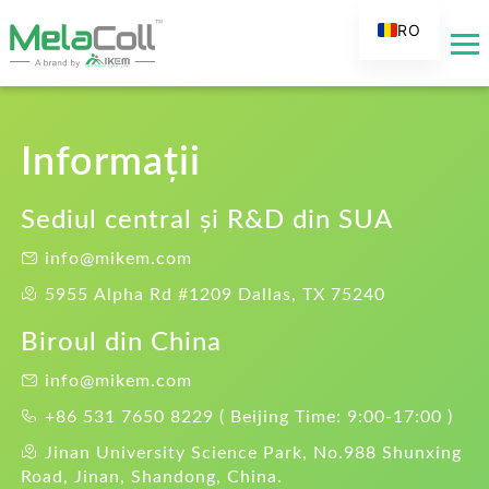
RO
EN
AR
DE
Informații
ES
FR
Sediul central și R&D din SUA
RU
info@mikem.com
IT
5955 Alpha Rd #1209 Dallas, TX 75240
TR
Biroul din China
FI
info@mikem.com
NL
+86 531 7650 8229 ( Beijing Time: 9:00-17:00 )
KO
Jinan University Science Park, No.988 Shunxing
JA
Road, Jinan, Shandong, China.