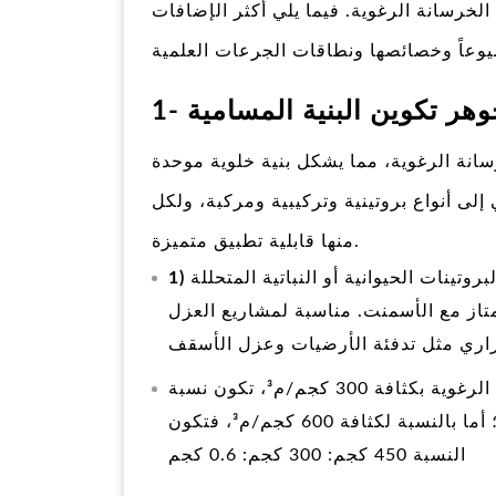
لخرسانة الرغوية. فيما يلي أكثر الإضافات
جوهر تكوين البنية المسامية
انة الرغوية، مما يشكل بنية خلوية موحدة
ى أنواع بروتينية وتركيبية ومركبة، ولكل
منها قابلية تطبيق متميزة.
روتينات الحيوانية أو النباتية المتحللة
متاز مع الأسمنت. مناسبة لمشاريع العزل
: 0.5%-2% من كتلة الأسمنت. عند تحضير الخرسانة الرغوية بكثافة 300 كجم/م³، تكون نسبة
الأسمنت: الماء: عامل الرغوة 230 كجم: 140 كجم: 1 كجم؛ أما بالنسبة لكثافة 600 كجم/م³، فتكون
النسبة 450 كجم: 300 كجم: 0.6 كجم