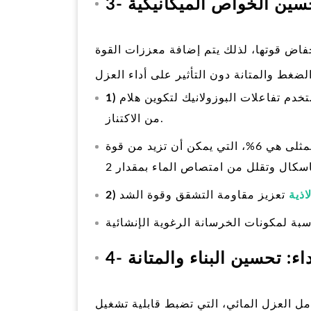
تحسين الخواص الميكانيكية
نخفاض قوتها، لذلك يتم إضافة معززات القوة
 تفاعلات البوزولانيك لتكوين هلام CSH إضافي يملأ المسام الداخلية ويحسن
من الاكتناز.
:: 2%-8% من إجمالي كتلة المادة الأسمنتية. والجرعة المثلى هي 6%، التي يمكن أن تزيد من قوة
اذية
أداء: تحسين البناء والمتانة
ل العزل المائي، التي تضبط قابلية تشغيل