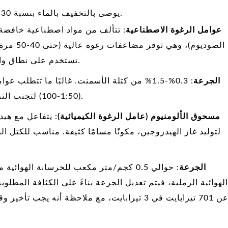
يوصى بالتخفيف بالماء بنسبة 1:30-50 قبل الاستخدام لتحسين كفاءة الرغوة.
2) عوامل الرغوة الاصطناعية
: تتألف من مواد اصطناعية خافضة
الصوديوم)،
تستخدم على نطاق واسع في المباني التجارية والردم الصناعي.
الجرعة
: 0.3%-1.5% من كتلة الأسمنت. غالبًا ما تتط
(1:50-100) لتجنب التركيز المفرط الذي يؤثر على جودة الرغوة.
3) مسحوق الألومنيوم (عامل الرغوة الكيميائية)
: يتفاعل مع هي
لتوليد غاز الهيدروجين، مكونًا مسامًا كثيفة. مناسب للكتل ال
الجرعة
: حوالي 0.5 كجم/متر مكعب للخرسانة الهوائ
الهوائية الرملية، فيتم تعديل الجرعة بناءً على الكثافة المطلو