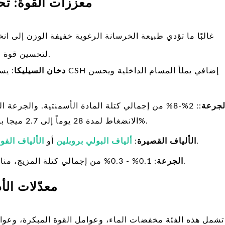
3- معززات القوة: 
غالبًا ما تؤدي طبيعة الخرسانة الرغوية خفيفة الوزن إلى ا
لتحسين قوة الضغط والمتانة دون التأثير على أداء العزل.
1) دخان السيليكا
: يستخدم
لجرعة
الانضغاط لمدة 28 يوماً إلى 2.7 ميجا باسكال وتقلل من امتصاص الماء بمقدار 2%.
تعزيز مقاومة التشقق وقوة الشد.
2) الألياف القصيرة
:
ألياف البولي بروبلين
أو
الألياف الفول
: 0.1% - 0.3% من إجمالي كتلة المزيج، مناسبة لمكونات الخرسانة الرغوية الإنشائية.
الجرعة
4- معدّلات ال
تشمل هذه الفئة مخفضات الماء، وعوامل القوة المبكرة، وعوام