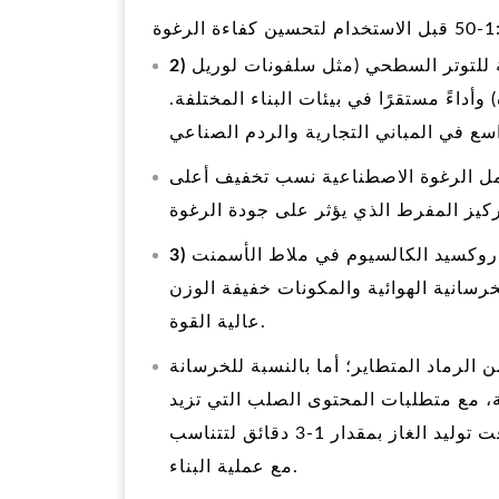
 للتوتر السطحي (مثل سلفونات لوريل
 وهي توفر مضاعفات رغوة عالية (حتى 40-50 مرة) وأداءً مستقرًا في بيئات البناء المختلفة.
لب عوامل الرغوة الاصطناعية نسب تخفيف أعلى
دروكسيد الكالسيوم في ملاط الأسمنت
خرسانية الهوائية والمكونات خفيفة الوزن
عالية القوة.
ية من الرماد المتطاير؛ أما بالنسبة للخرسانة
بة، مع متطلبات المحتوى الصلب التي تزيد
عن 701 تيرابايت في 3 تيرابايت، مع ملاحظة أنه يجب تأخير وقت توليد الغاز بمقدار 1-3 دقائق لتتناسب
مع عملية البناء.