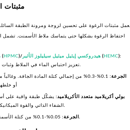
2- مثبتات
عمل مثبتات الرغوة على تحسين لزوجة ومرونة الطبقة السائلة
احتفاظ الرغوة بشكلها حتى يتماسك ملاط الأسمنت. تشمل الأن
:
)
HEMC
(
هيدروكسي إيثيل ميثيل سيليلوز الأثير
)/
HPMC
(
ه
تعزيز احتباس الماء في الملاط وثبات الرغوة، مما يقلل من الفصل وإفراز الماء.
الجرعة
: 0.1%-0.3% من إجمالي كتلة المادة الجافة. وغا
أو خلطها
2) بولي أكريلاميد متعدد الأكريلاميد
: يشكّل طبقة واقية على أس
الشفاء الذاتي والقوة الميكانيكية. مناسب لمشاريع الصب بكميات كبيرة.
: 0.05%-0.1% من كتلة الأسمنت، وعادةً ما تستخدم في شكل مستحلب.
الجرعة