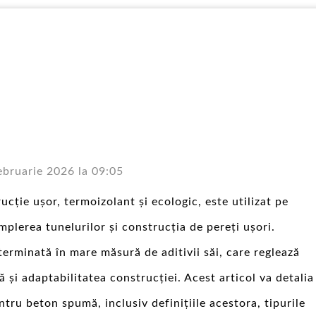
ebruarie 2026 la 09:05
cție ușor, termoizolant și ecologic, este utilizat pe
umplerea tunelurilor și construcția de pereți ușori.
rminată în mare măsură de aditivii săi, care reglează
 și adaptabilitatea construcției. Acest articol va detalia
ntru beton spumă, inclusiv definițiile acestora, tipurile