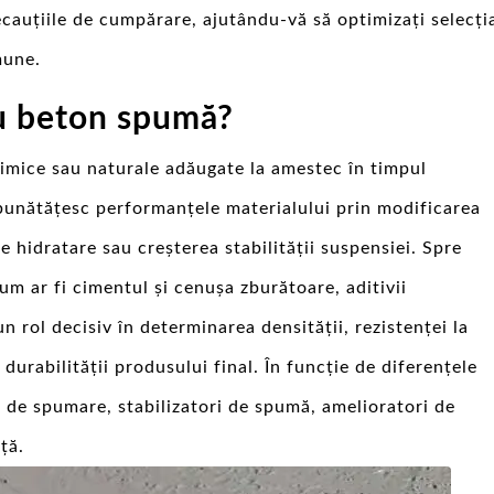
ecauțiile de cumpărare, ajutându-vă să optimizați selecți
mune.
ru beton spumă?
himice sau naturale adăugate la amestec în timpul
bunătățesc performanțele materialului prin modificarea
de hidratare sau creșterea stabilității suspensiei. Spre
um ar fi cimentul și cenușa zburătoare, aditivii
n rol decisiv în determinarea densității, rezistenței la
durabilității produsului final. În funcție de diferențele
ți de spumare, stabilizatori de spumă, amelioratori de
ță.