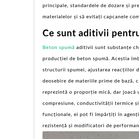
principale, standardele de dozare și pr
materialelor și să evitați capcanele co
Ce sunt aditivii pent
Beton spumă
aditivii sunt substanțe c
producției de beton spumă. Aceștia îm
structurii spumei, ajustarea reacțiilor 
deosebire de materiile prime de bază, c
reprezintă o proporție mică, dar joacă u
compresiune, conductivității termice și 
funcționale, ei pot fi împărțiți în agen
rezistență și modificatori de performan