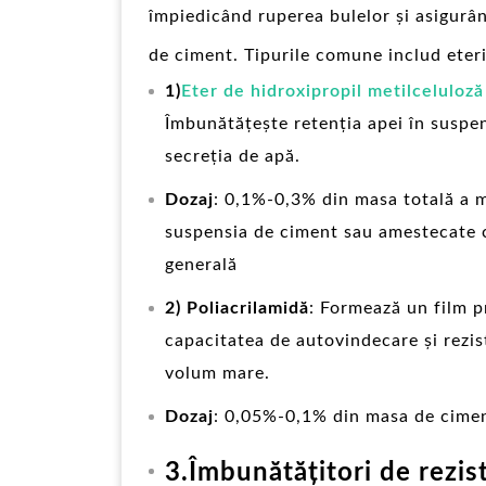
împiedicând ruperea bulelor și asigurâ
de ciment. Tipurile comune includ eteri
1)
Eter de hidroxipropil metilceluloză
Îmbunătățește retenția apei în suspen
secreția de apă.
Dozaj
: 0,1%-0,3% din masa totală a m
suspensia de ciment sau amestecate c
generală
2) Poliacrilamidă
: Formează un film p
capacitatea de autovindecare și rezis
volum mare.
Dozaj
: 0,05%-0,1% din masa de ciment
3.Îmbunătățitori de rezis