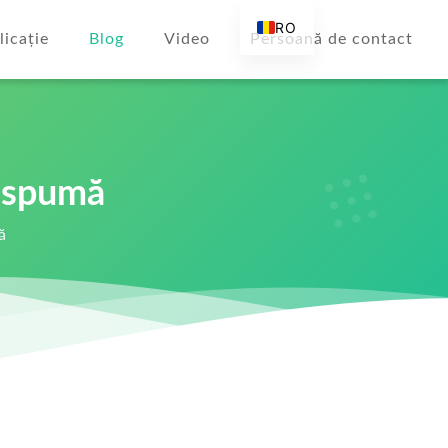
RO
licație
Blog
Video
Persoană de contact
EN
AR
DE
ES
l spumă
FR
RU
ă
IT
TR
FI
NL
KO
JA