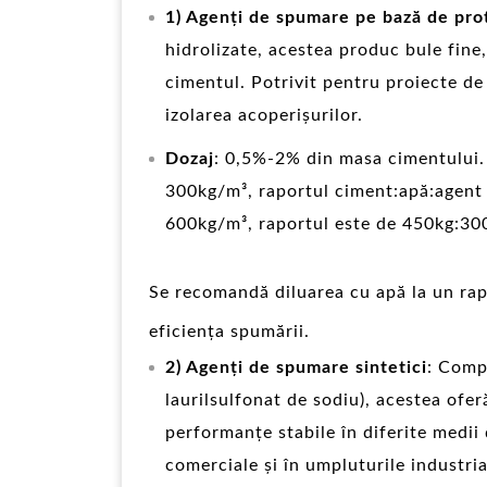
1) Agenți de spumare pe bază de pro
hidrolizate, acestea produc bule fine,
cimentul. Potrivit pentru proiecte de 
izolarea acoperișurilor.
Dozaj
: 0,5%-2% din masa cimentului.
300kg/m³, raportul ciment:apă:agent
600kg/m³, raportul este de 450kg:30
Se recomandă diluarea cu apă la un rap
eficiența spumării.
2) Agenți de spumare sintetici
: Compu
laurilsulfonat de sodiu), acestea ofer
performanțe stabile în diferite medii 
comerciale și în umpluturile industria