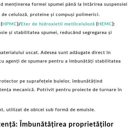
nd menținerea formei spumei până la întărirea suspensiei
 de celuloză, proteine și compuși polimerici.
(
HPMC
)/
Eter de hidroxietil metilceluloză
(
HEMC
)
:
sie și stabilitatea spumei, reducând segregarea și
aterialului uscat. Adesea sunt adăugate direct în
u agenți de spumare pentru a îmbunătăți stabilitatea
rotector pe suprafețele bulelor, îmbunătățind
tența mecanică. Potrivit pentru proiecte de turnare în
, utilizat de obicei sub formă de emulsie.
tență: Îmbunătățirea proprietăților