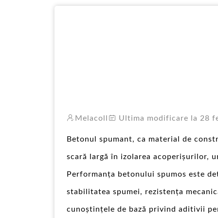
Melacoll
Ultima modificare la 28 f
Betonul spumant, ca material de constru
scară largă în izolarea acoperișurilor, 
Performanța betonului spumos este dete
stabilitatea spumei, rezistența mecanică
cunoștințele de bază privind aditivii pe