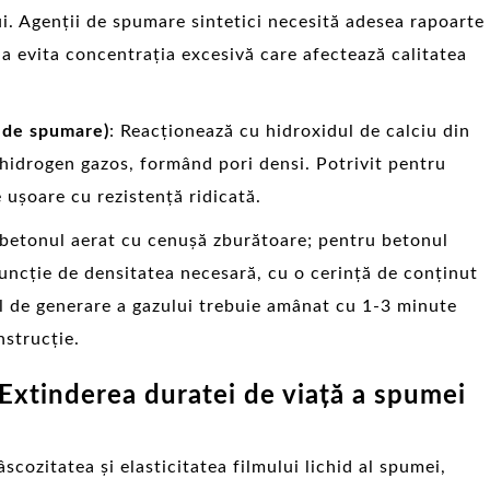
. Agenții de spumare sintetici necesită adesea rapoarte
 a evita concentrația excesivă care afectează calitatea
c de spumare)
: Reacționează cu hidroxidul de calciu din
hidrogen gazos, formând pori densi. Potrivit pentru
ușoare cu rezistență ridicată.
 betonul aerat cu cenușă zburătoare; pentru betonul
 funcție de densitatea necesară, cu o cerință de conținut
ul de generare a gazului trebuie amânat cu 1-3 minute
nstrucție.
 Extinderea duratei de viață a spumei
cozitatea și elasticitatea filmului lichid al spumei,