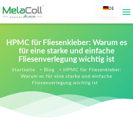
DE
EN
AR
ES
HPMC für Fliesenkleber: Warum es
FR
für eine starke und einfache
RU
Fliesenverlegung wichtig ist
IT
Startseite
>
Blog
>
HPMC für Fliesenkleber:
Warum es für eine starke und einfache
TR
Fliesenverlegung wichtig ist
FI
NL
KO
JA
PT