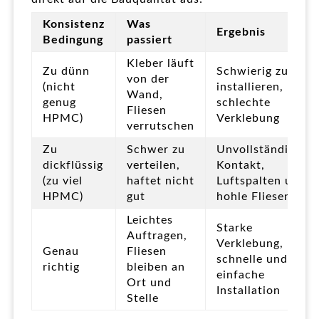
Konsistenz
Was
Ergebnis
Bedingung
passiert
Kleber läuft
Zu dünn
Schwierig zu
von der
(nicht
installieren,
Wand,
genug
schlechte
Fliesen
HPMC)
Verklebung
verrutschen
Zu
Schwer zu
Unvollständiger
dickflüssig
verteilen,
Kontakt,
(zu viel
haftet nicht
Luftspalten und
HPMC)
gut
hohle Fliesen
Leichtes
Starke
Auftragen,
Verklebung,
Genau
Fliesen
schnelle und
richtig
bleiben an
einfache
Ort und
Installation
Stelle