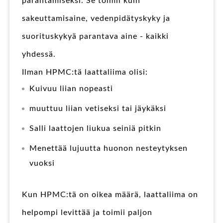
parantamiseksi. Se toimii kuin
sakeuttamisaine, vedenpidätyskyky ja
suorituskykyä parantava aine - kaikki
yhdessä.
Ilman HPMC:tä laattaliima olisi:
Kuivuu liian nopeasti
muuttuu liian vetiseksi tai jäykäksi
Salli laattojen liukua seiniä pitkin
Menettää lujuutta huonon nesteytyksen
vuoksi
Kun HPMC:tä on oikea määrä, laattaliima on
helpompi levittää ja toimii paljon