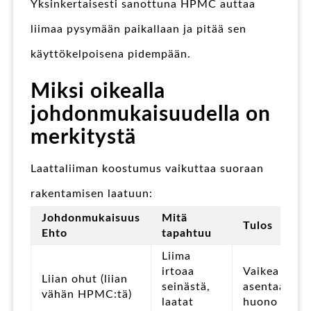
Yksinkertaisesti sanottuna HPMC auttaa
liimaa pysymään paikallaan ja pitää sen
käyttökelpoisena pidempään.
Miksi oikealla
johdonmukaisuudella on
merkitystä
Laattaliiman koostumus vaikuttaa suoraan
rakentamisen laatuun:
Johdonmukaisuus
Mitä
Tulos
Ehto
tapahtuu
Liima
irtoaa
Vaikea
Liian ohut (liian
seinästä,
asentaa,
vähän HPMC:tä)
laatat
huono liima