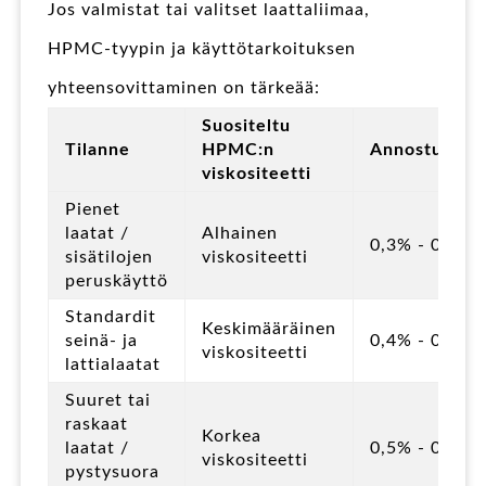
Jos valmistat tai valitset laattaliimaa,
HPMC-tyypin ja käyttötarkoituksen
yhteensovittaminen on tärkeää:
Suositeltu
Tilanne
HPMC:n
Annostusalu
viskositeetti
Pienet
laatat /
Alhainen
0,3% - 0,4%
sisätilojen
viskositeetti
peruskäyttö
Standardit
Keskimääräinen
seinä- ja
0,4% - 0,5%
viskositeetti
lattialaatat
Suuret tai
raskaat
Korkea
laatat /
0,5% - 0,6%
viskositeetti
pystysuora