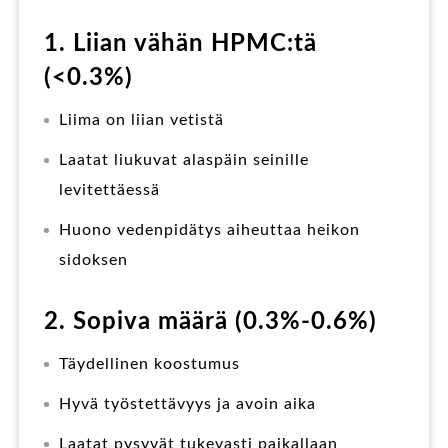
1. Liian vähän HPMC:tä
(<0.3%)
Liima on liian vetistä
Laatat liukuvat alaspäin seinille
levitettäessä
Huono vedenpidätys aiheuttaa heikon
sidoksen
2. Sopiva määrä (0.3%-0.6%)
Täydellinen koostumus
Hyvä työstettävyys ja avoin aika
Laatat pysyvät tukevasti paikallaan