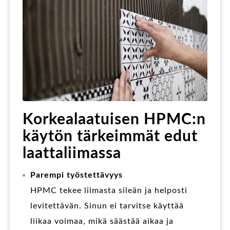
Korkealaatuisen HPMC:n
käytön tärkeimmät edut
laattaliimassa
Parempi työstettävyys
HPMC tekee liimasta sileän ja helposti
levitettävän. Sinun ei tarvitse käyttää
liikaa voimaa, mikä säästää aikaa ja