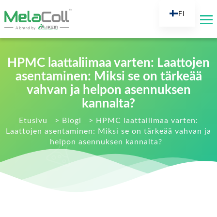
FI
EN
AR
HPMC laattaliimaa varten: Laattojen
DE
asentaminen: Miksi se on tärkeää
ES
vahvan ja helpon asennuksen
FR
kannalta?
RU
Etusivu
>
Blogi
>
HPMC laattaliimaa varten:
IT
Laattojen asentaminen: Miksi se on tärkeää vahvan ja
TR
helpon asennuksen kannalta?
NL
KO
JA
PT