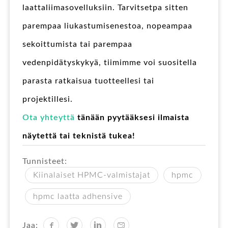
laattaliimasovelluksiin. Tarvitsetpa sitten
parempaa liukastumisenestoa, nopeampaa
sekoittumista tai parempaa
vedenpidätyskykyä, tiimimme voi suositella
parasta ratkaisua tuotteellesi tai
projektillesi.
Ota yhteyttä
tänään pyytääksesi ilmaista
näytettä tai teknistä tukea!
Tunnisteet:
Kiinalaiset HPMC-valmistajat
hpmc
hpmc laatta adhensive
Jaa: