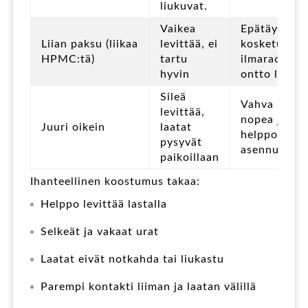
liukuvat.
Vaikea
Epätäydelli
Liian paksu (liikaa
levittää, ei
kosketus,
HPMC:tä)
tartu
ilmaraot ja
hyvin
ontto laatta
Sileä
Vahva liimau
levittää,
nopea ja
Juuri oikein
laatat
helppo
pysyvät
asennus
paikoillaan
Ihanteellinen koostumus takaa:
Helppo levittää lastalla
Selkeät ja vakaat urat
Laatat eivät notkahda tai liukastu
Parempi kontakti liiman ja laatan välillä