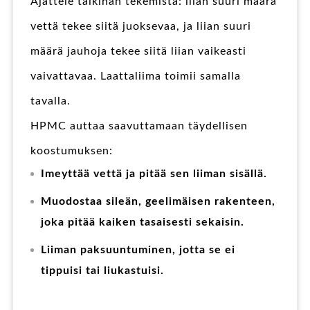
Ajattele taikinan tekemistä: liian suuri määrä
vettä tekee siitä juoksevaa, ja liian suuri
määrä jauhoja tekee siitä liian vaikeasti
vaivattavaa. Laattaliima toimii samalla
tavalla.
HPMC auttaa saavuttamaan täydellisen
koostumuksen:
Imeyttää vettä ja pitää sen liiman sisällä.
Muodostaa sileän, geelimäisen rakenteen,
joka pitää kaiken tasaisesti sekaisin.
Liiman paksuuntuminen, jotta se ei
tippuisi tai liukastuisi.