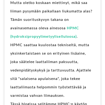
Mutta oletko koskaan miettinyt, mikä saa
liiman pysymään paikallaan liukumatta alas?
Tämän suorituskyvyn takana on
avainasemassa oleva ainesosa
HPMC
(hydroksipropyylimetyyliselluloosa)
.
HPMC saattaa kuulostaa tekniseltä, mutta
yksinkertaistaen se on erityinen lisäaine,
joka säätelee laattaliiman paksuutta,
vedenpidätyskykyä ja tarttuvuutta. Ajattele
sitä "salaisena apulaisena", joka tekee
laattaliimasta helpommin työstettävää ja
varmistaa vahvan liimauksen.
Tässä blogissa selitämme HPMC:n käytön