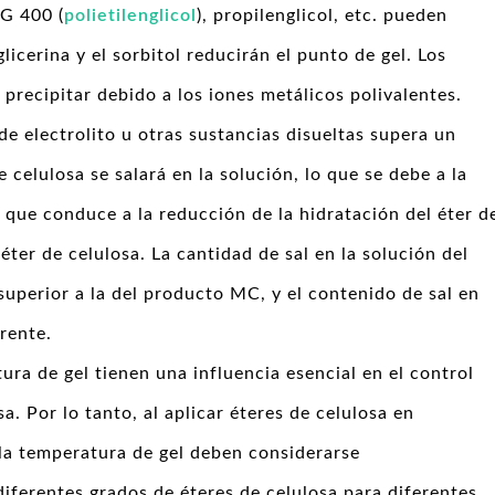
EG 400 (
polietilenglicol
), propilenglicol, etc. pueden
glicerina y el sorbitol reducirán el punto de gel. Los
 precipitar debido a los iones metálicos polivalentes.
e electrolito u otras sustancias disueltas supera un
e celulosa se salará en la solución, lo que se debe a la
 que conduce a la reducción de la hidratación del éter d
éter de celulosa. La cantidad de sal en la solución del
uperior a la del producto MC, y el contenido de sal en
rente.
ura de gel tienen una influencia esencial en el control
a. Por lo tanto, al aplicar éteres de celulosa en
la temperatura de gel deben considerarse
ferentes grados de éteres de celulosa para diferentes