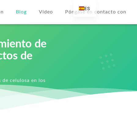
ES
ón
Blog
Vídeo
Póngase en contacto con
EN
AR
DE
imiento de
FR
ctos de
RU
IT
TR
 de celulosa en los
FI
NL
KO
JA
PT