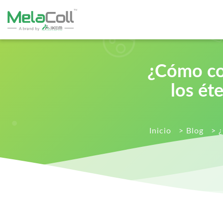
¿Cómo con
los ét
Inicio
>
Blog
>
¿