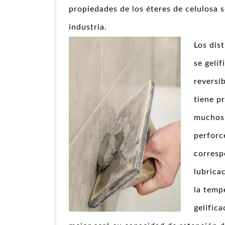
propiedades de los éteres de celulosa 
industria.
Los dis
se geli
reversib
tiene p
muchos 
perforc
corresp
lubrica
la temp
gelific