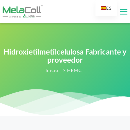
ES
EN
AR
DE
FR
Hidroxietilmetilcelulosa Fabricante y
RU
proveedor
IT
Inicio
>
HEMC
TR
FI
NL
KO
JA
PT