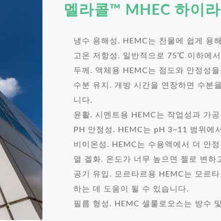
멜라콜™ MHEC
하이
냉수 용해성. HEMC는 찬물에 쉽게 용
고온 저항성. 일반적으로 75℃ 이하에서
두께. 액체용 HEMC는 점도와 안정성을
수분 유지. 개방 시간을 연장하면 수분을
니다.
윤활. 시멘트용 HEMC는 작업성과 가
PH 안정성. HEMC는 pH 3~11 범
비이온성. HEMC는 수용액에서 더 안
열 겔화. 온도가 너무 높으면 젤로 변하
공기 유입. 모르타르용 HEMC는 모르
하는 데 도움이 될 수 있습니다.
필름 형성. HEMC 셀룰로오스는 방수 