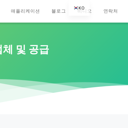
KO
애플리케이션
블로그
비디오
연락처
EN
AR
DE
ES
체 및 공급
FR
RU
IT
TR
FI
NL
JA
PT