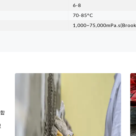
6-8
70-85°C
1,000~75,000mPa.s(Brookf
 합
있