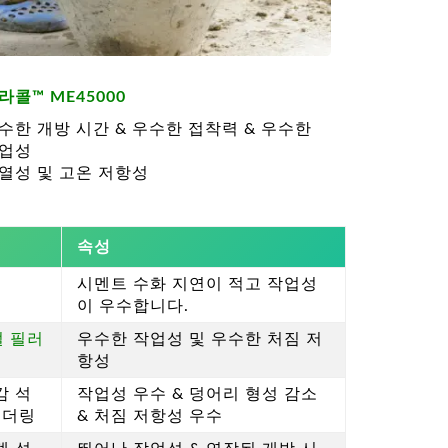
라콜™ ME45000
수한 개방 시간 & 우수한 접착력 & 우수한
업성
열성 및 고온 저항성
속성
시멘트 수화 지연이 적고 작업성
이 우수합니다.
절 필러
우수한 작업성 및 우수한 처짐 저
항성
감 석
작업성 우수 & 덩어리 형성 감소
렌더링
& 처짐 저항성 우수