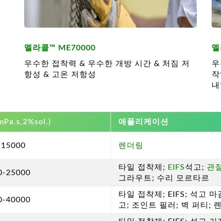
멜라콜™ ME70000
멜
우수한 접착력 & 우수한 개방 시간 & 처짐 저
우
항성 & 고온 저항성
작
내
Pa.s,2%sol.)
애플리케이션
-15000
렌더링
타일 접착제;
EIFS
석고;
관
0-25000
그라우트; 수리 모르타르
타일 접착제; EIFS; 석고 마
0-40000
고; 조인트 필러; 벽 퍼티; 