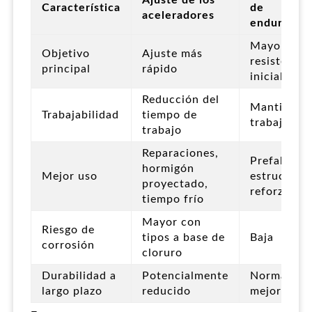
Característica
de
aceleradores
endurecim
Mayor
Objetivo
Ajuste más
resistencia
principal
rápido
inicial
Reducción del
Mantiene l
Trabajabilidad
tiempo de
trabajabili
trabajo
Reparaciones,
Prefabrica
hormigón
Mejor uso
estructura
proyectado,
reforzadas
tiempo frío
Mayor con
Riesgo de
tipos a base de
Baja
corrosión
cloruro
Durabilidad a
Potencialmente
Normalmen
largo plazo
reducido
mejor