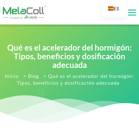
ES
EN
AR
DE
Qué es el acelerador del hormigón:
FR
Tipos, beneficios y dosificación
RU
adecuada
IT
Inicio
>
Blog
>
Qué es el acelerador del hormigón:
TR
Tipos, beneficios y dosificación adecuada
FI
NL
KO
JA
PT