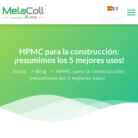
ES
EN
AR
DE
FR
HPMC para la construcción:
RU
¡resumimos los 5 mejores usos!
IT
Inicio
>
Blog
>
HPMC para la construcción:
¡resumimos los 5 mejores usos!
TR
FI
NL
KO
JA
PT