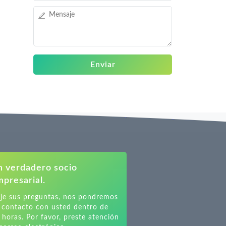
Enviar
n verdadero socio
presarial.
je sus preguntas, nos pondremos
 contacto con usted dentro de
 horas. Por favor, preste atención