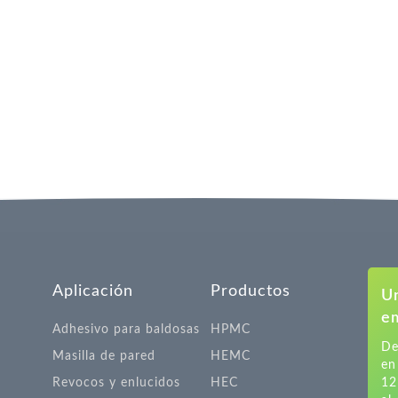
Aplicación
Productos
U
em
Adhesivo para baldosas
HPMC
De
Masilla de pared
HEMC
en
Revocos y enlucidos
HEC
12