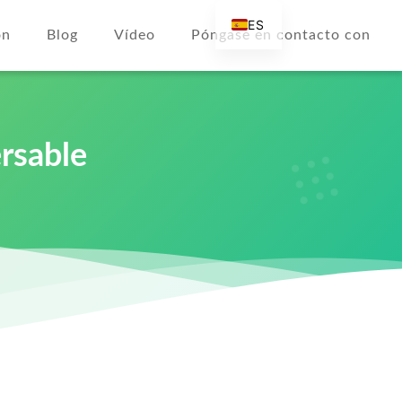
ES
ón
Blog
Vídeo
Póngase en contacto con
EN
AR
DE
FR
ersable
RU
IT
TR
FI
NL
KO
JA
PT