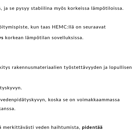
 ja se pysyy stabiilina myös korkeissa lämpötiloissa.
öitymispiste, kun taas HEMC:llä on seuraavat
ys
korkean lämpötilan sovelluksissa.
itys rakennusmateriaalien työstettävyyden ja lopullisen
tyskyvyn.
 vedenpidätyskyvyn, koska se on voimakkaammassa
kanssa.
merkittävästi veden haihtumista,
pidentää