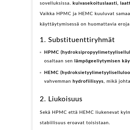
sovelluksissa.
kuivasekoituslaasti, laat
Vaikka HPMC ja HEMC kuuluvat samaan l
käyttäytymisessä on huomattavia eroja
1. Substituenttiryhmät
HPMC (hydroksipropyylimetyylisellu
osaltaan sen
lämpögeeliytymisen kä
HEMC (hydroksietyylimetyyliselluloo
vahvemman
hydrofiilisyys
, mikä joh
2. Liukoisuus
Sekä HPMC että HEMC liukenevat kylmä
stabiilisuus eroavat toisistaan.