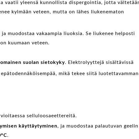
ja vaatii yleensä kunnollista dispergointia, jotta vältetää
enee kylmään veteen, mutta on lähes liukenematon
 ja muodostaa vakaampia liuoksia. Se liukenee helposti
ton kuumaan veteen.
nomainen suolan sietokyky
. Elektrolyyttejä sisältävissä
 epätodennäköisempää, mikä tekee siitä luotettavamman
vioitaessa selluloosaeettereitä.
tymisen käyttäytyminen
, ja muodostaa palautuvan geelin
0°C
.