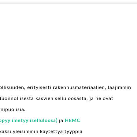
ollisuuden, erityisesti rakennusmateriaalien, laajimmin
 luonnollisesta kasvien selluloosasta, ja ne ovat
nipuolisia.
pyylimetyyliselluloosa)
ja
HEMC
kaksi yleisimmin käytettyä tyyppiä