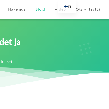
FI
Hakemus
Blogi
Video
Ota yhteyttä
EN
AR
DE
ES
et ja
FR
RU
llukset
IT
TR
NL
KO
JA
PT