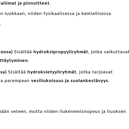
taliimat ja pinnoitteet
.
uokkaan, niiden fysikaalisessa ja kemiallisessa
.
loosa)
Sisältää
hydroksipropyyliryhmät
, jotka vaikuttava
yttäytyminen
.
sa)
Sisältää
hydroksietyyliryhmät
, jotka tarjoavat
taa parempaan
vesiliukoisuus ja suolankestävyys
.
än veteen, mutta niiden liukenemisnopeus ja liuoksen