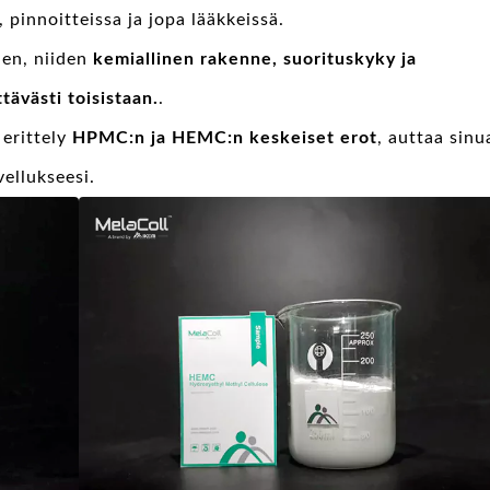
, pinnoitteissa ja jopa lääkkeissä.
nen, niiden
kemiallinen rakenne, suorituskyky ja
ävästi toisistaan.
.
 erittely
HPMC:n ja HEMC:n keskeiset erot
, auttaa sinu
ellukseesi.