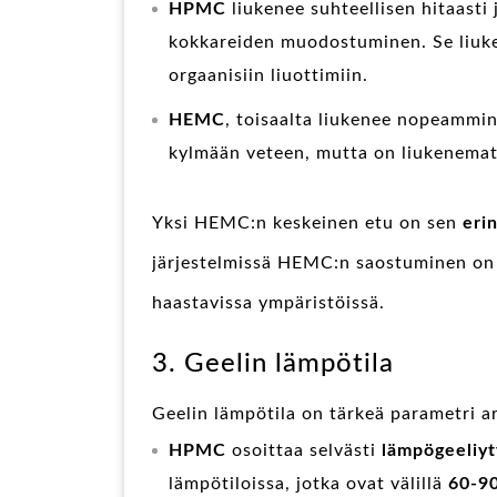
HPMC
liukenee suhteellisen hitaasti 
kokkareiden muodostuminen. Se liuk
orgaanisiin liuottimiin.
HEMC
, toisaalta liukenee nopeammin
kylmään veteen, mutta on liukenema
Yksi HEMC:n keskeinen etu on sen
eri
järjestelmissä HEMC:n saostuminen on
haastavissa ympäristöissä.
3. Geelin lämpötila
Geelin lämpötila on tärkeä parametri ar
HPMC
osoittaa selvästi
lämpögeeliy
lämpötiloissa, jotka ovat välillä
60-9