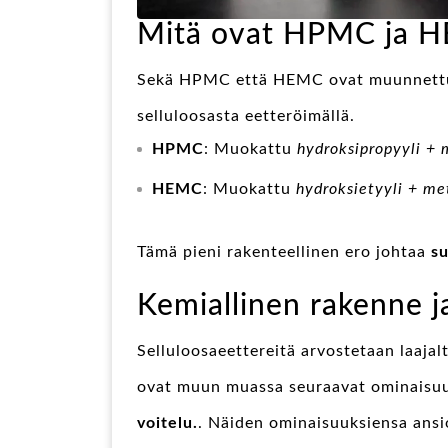
Mitä ovat HPMC ja 
Sekä HPMC että HEMC ovat muunnettuja
selluloosasta eetteröimällä.
HPMC
: Muokattu
hydroksipropyyli +
HEMC
: Muokattu
hydroksietyyli + me
Tämä pieni rakenteellinen ero johtaa
su
Kemiallinen rakenne j
Selluloosaeettereitä arvostetaan laajal
ovat muun muassa seuraavat ominaisu
voitelu.
. Näiden ominaisuuksiensa ansio