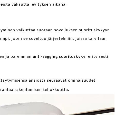
leistä vakautta levityksen aikana.
tyminen vaikuttaa suoraan sovelluksen suorituskykyyn.
mpi, joten se soveltuu järjestelmiin, joissa tarvitaan
den ja paremman
anti-sagging suorituskyky
, erityisesti
täytymisensä ansiosta seuraavat ominaisuudet.
arantaa rakentamisen tehokkuutta.