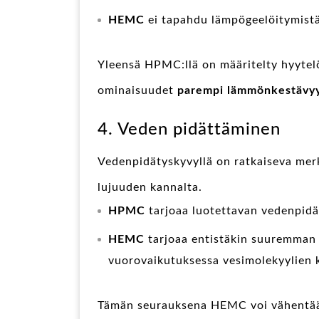
HEMC
ei tapahdu lämpögeelöitymistä,
Yleensä HPMC:llä on määritelty hyytel
ominaisuudet
parempi lämmönkestävy
4. Veden pidättäminen
Vedenpidätyskyvyllä on ratkaiseva merk
lujuuden kannalta.
HPMC
tarjoaa luotettavan vedenpidä
HEMC
tarjoaa entistäkin suuremman
vuorovaikutuksessa vesimolekyylien 
Tämän seurauksena HEMC voi vähentää 