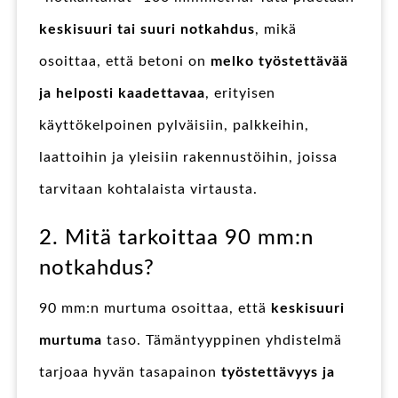
keskisuuri tai suuri notkahdus
, mikä
osoittaa, että betoni on
melko työstettävää
ja helposti kaadettavaa
, erityisen
käyttökelpoinen pylväisiin, palkkeihin,
laattoihin ja yleisiin rakennustöihin, joissa
tarvitaan kohtalaista virtausta.
2. Mitä tarkoittaa 90 mm:n
notkahdus?
90 mm:n murtuma osoittaa, että
keskisuuri
murtuma
taso. Tämäntyyppinen yhdistelmä
tarjoaa hyvän tasapainon
työstettävyys ja