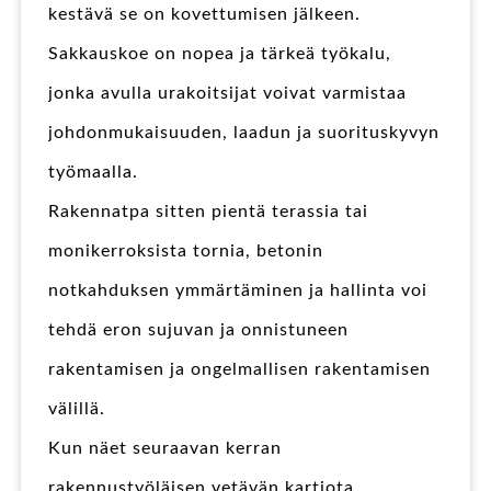
kestävä se on kovettumisen jälkeen.
Sakkauskoe on nopea ja tärkeä työkalu,
jonka avulla urakoitsijat voivat varmistaa
johdonmukaisuuden, laadun ja suorituskyvyn
työmaalla.
Rakennatpa sitten pientä terassia tai
monikerroksista tornia, betonin
notkahduksen ymmärtäminen ja hallinta voi
tehdä eron sujuvan ja onnistuneen
rakentamisen ja ongelmallisen rakentamisen
välillä.
Kun näet seuraavan kerran
rakennustyöläisen vetävän kartiota