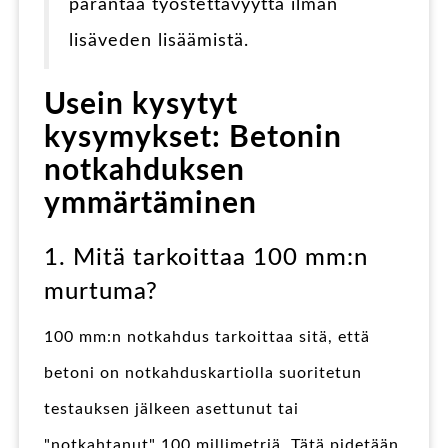
parantaa työstettävyyttä ilman
lisäveden lisäämistä.
Usein kysytyt
kysymykset: Betonin
notkahduksen
ymmärtäminen
1. Mitä tarkoittaa 100 mm:n
murtuma?
100 mm:n notkahdus tarkoittaa sitä, että
betoni on notkahduskartiolla suoritetun
testauksen jälkeen asettunut tai
"notkahtanut" 100 millimetriä. Tätä pidetään