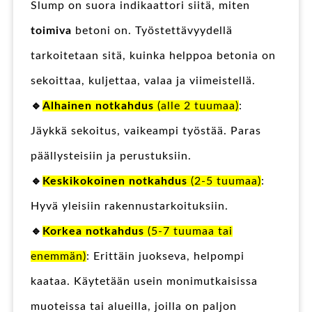
Slump on suora indikaattori siitä, miten
toimiva
betoni on. Työstettävyydellä
tarkoitetaan sitä, kuinka helppoa betonia on
sekoittaa, kuljettaa, valaa ja viimeistellä.
🔹
Alhainen notkahdus
(alle 2 tuumaa)
:
Jäykkä sekoitus, vaikeampi työstää. Paras
päällysteisiin ja perustuksiin.
🔹
Keskikokoinen notkahdus
(2-5 tuumaa)
:
Hyvä yleisiin rakennustarkoituksiin.
🔹
Korkea notkahdus
(5-7 tuumaa tai
enemmän)
: Erittäin juokseva, helpompi
kaataa. Käytetään usein monimutkaisissa
muoteissa tai alueilla, joilla on paljon