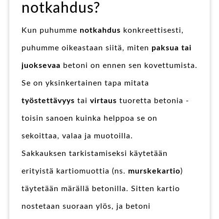
notkahdus?
Kun puhumme
notkahdus
konkreettisesti,
puhumme oikeastaan siitä, miten
paksua tai
juoksevaa
betoni on ennen sen kovettumista.
Se on yksinkertainen tapa mitata
työstettävyys
tai
virtaus
tuoretta betonia -
toisin sanoen kuinka helppoa se on
sekoittaa, valaa ja muotoilla.
Sakkauksen tarkistamiseksi käytetään
erityistä kartiomuottia (ns.
murskekartio
)
täytetään märällä betonilla. Sitten kartio
nostetaan suoraan ylös, ja betoni