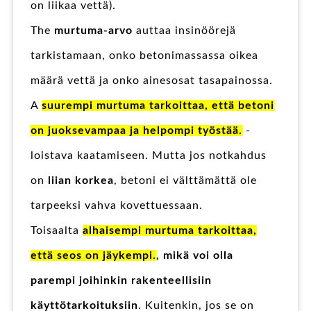
on liikaa vettä).
The
murtuma-arvo
auttaa insinöörejä
tarkistamaan, onko betonimassassa oikea
määrä vettä ja onko ainesosat tasapainossa.
A
suurempi murtuma tarkoittaa, että betoni
on juoksevampaa ja helpompi työstää.
-
loistava kaatamiseen. Mutta jos notkahdus
on
liian korkea
, betoni ei välttämättä ole
tarpeeksi vahva kovettuessaan.
Toisaalta
alhaisempi murtuma tarkoittaa,
että seos on jäykempi.
, mikä voi olla
parempi joihinkin rakenteellisiin
käyttötarkoituksiin
. Kuitenkin, jos se on