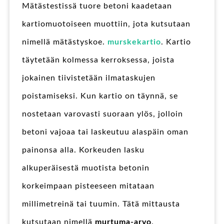
Mätästestissä tuore betoni kaadetaan
kartiomuotoiseen muottiin, jota kutsutaan
nimellä mätästyskoe.
murskekartio
. Kartio
täytetään kolmessa kerroksessa, joista
jokainen tiivistetään ilmataskujen
poistamiseksi. Kun kartio on täynnä, se
nostetaan varovasti suoraan ylös, jolloin
betoni vajoaa tai laskeutuu alaspäin oman
painonsa alla. Korkeuden lasku
alkuperäisestä muotista betonin
korkeimpaan pisteeseen mitataan
millimetreinä tai tuumin. Tätä mittausta
kutsutaan nimellä
murtuma-arvo
.