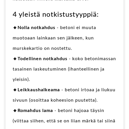
4 yleistä notkistustyyppiä:
🔹Nolla notkahdus
- betoni ei muuta
muotoaan lainkaan sen jälkeen, kun
murskekartio on nostettu.
🔹Todellinen notkahdus
- koko betonimassan
tasainen laskeutuminen (ihanteellinen ja
yleisin).
🔹Leikkaushalkeama
- betoni irtoaa ja liukuu
sivuun (osoittaa koheesion puutetta).
🔹Romahdus lama
- betoni hajoaa täysin
(viittaa siihen, että se on liian märkä tai siinä