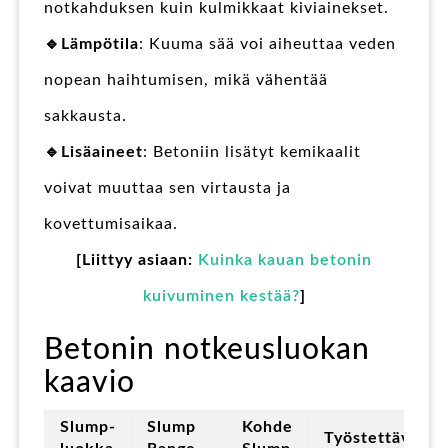
notkahduksen kuin kulmikkaat kiviainekset.
🔹Lämpötila
: Kuuma sää voi aiheuttaa veden
nopean haihtumisen, mikä vähentää
sakkausta.
🔹Lisäaineet
: Betoniin lisätyt kemikaalit
voivat muuttaa sen virtausta ja
kovettumisaikaa.
[Liittyy asiaan:
Kuinka kauan betonin
kuivuminen kestää?
]
Betonin notkeusluokan
kaavio
Slump-
Slump
Kohde
Työstettävyys