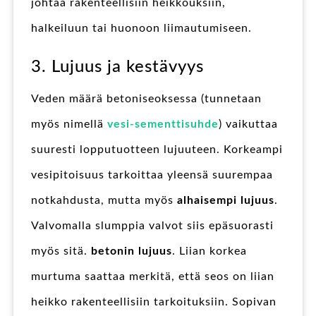
johtaa rakenteellisiin heikkouksiin,
halkeiluun tai huonoon liimautumiseen.
3. Lujuus ja kestävyys
Veden määrä betoniseoksessa (tunnetaan
myös nimellä
vesi-sementtisuhde
) vaikuttaa
suuresti lopputuotteen lujuuteen. Korkeampi
vesipitoisuus tarkoittaa yleensä suurempaa
notkahdusta, mutta myös
alhaisempi lujuus
.
Valvomalla slumppia valvot siis epäsuorasti
myös sitä.
betonin lujuus
. Liian korkea
murtuma saattaa merkitä, että seos on liian
heikko rakenteellisiin tarkoituksiin. Sopivan