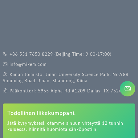
+86 531 7650 8229 (Beijing Time: 9:00-17:00)
info@mikem.com
Kiinan toimisto: Jinan University Science Park, No.988
Shunxing Road, Jinan, Shandong, Kiina.
Pääkonttori: 5955 Alpha Rd #1209 Dallas, TX 75240.
Todellinen liikekumppani.
Jätä kysymyksesi, otamme sinuun yhteyttä 12 tunnin
kuluessa. Kiinnitä huomiota sähköpostiin.