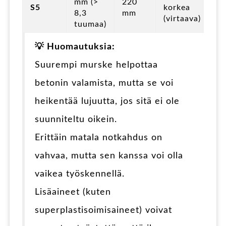
mm (>
220
S5
korkea
8,3
mm
(virtaava)
tuumaa)
💡 Huomautuksia:
Suurempi murske helpottaa
betonin valamista, mutta se voi
heikentää lujuutta, jos sitä ei ole
suunniteltu oikein.
Erittäin matala notkahdus on
vahvaa, mutta sen kanssa voi olla
vaikea työskennellä.
Lisäaineet (kuten
superplastisoimisaineet) voivat