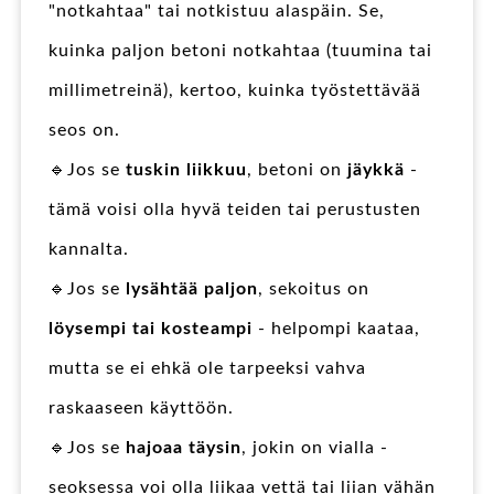
"notkahtaa" tai notkistuu alaspäin. Se,
kuinka paljon betoni notkahtaa (tuumina tai
millimetreinä), kertoo, kuinka työstettävää
seos on.
🔹Jos se
tuskin liikkuu
, betoni on
jäykkä
-
tämä voisi olla hyvä teiden tai perustusten
kannalta.
🔹Jos se
lysähtää paljon
, sekoitus on
löysempi tai kosteampi
- helpompi kaataa,
mutta se ei ehkä ole tarpeeksi vahva
raskaaseen käyttöön.
🔹Jos se
hajoaa täysin
, jokin on vialla -
seoksessa voi olla liikaa vettä tai liian vähän