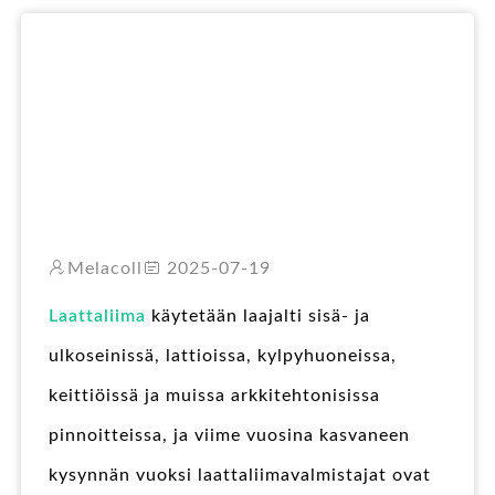
RO
Melacoll
2025-07-19
Laattaliima
käytetään laajalti sisä- ja
ulkoseinissä, lattioissa, kylpyhuoneissa,
keittiöissä ja muissa arkkitehtonisissa
pinnoitteissa, ja viime vuosina kasvaneen
kysynnän vuoksi laattaliimavalmistajat ovat