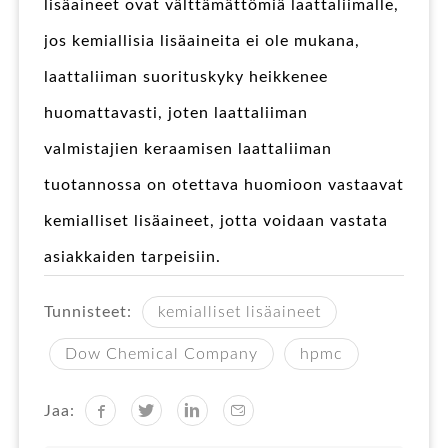
lisäaineet ovat välttämättömiä laattaliimalle,
jos kemiallisia lisäaineita ei ole mukana,
laattaliiman suorituskyky heikkenee
huomattavasti, joten laattaliiman
valmistajien keraamisen laattaliiman
tuotannossa on otettava huomioon vastaavat
kemialliset lisäaineet, jotta voidaan vastata
asiakkaiden tarpeisiin.
Tunnisteet:
kemialliset lisäaineet
Dow Chemical Company
hpmc
Jaa: