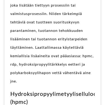
joka lisätään tiettyyn prosessiin tai
valmistusprosessiin. Niiden tärkeimpiä
tehtäviä ovat tuotteen suorituskyvyn
parantaminen, tuotannon tehokkuuden
lisääminen tai tuotannon erityistarpeiden
täyttäminen. Laattaliimassa käytettäviä
kemiallisia lisäaineita ovat pääasiassa: hpmc,
rdp, hydroksipropyylitärkkelys eetteri ja
polykarboksyylihapon vettä vähentävä aine
jne.
Hydroksipropyylimetyyliselluloosa
(hpmc)