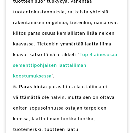
tuotteen suorituskykyä, vähentää
tuotantokustannuksia, ratkaista yhteisiä
rakentamisen ongelmia, tietenkin, nämä ovat
kiitos paras osuus kemiallisten lisäaineiden
kaavassa. Tietenkin ymmärtää laatta liima
kaava, katso tämä artikkeli "
Top 4 ainesosaa
sementtipohjaisen laattaliiman
koostumuksessa
".
5. Paras hinta:
paras hinta laattaliima ei
välttämättä ole halvin, mutta sen on oltava
eniten sopusoinnussa ostajan tarpeiden
kanssa, laattaliiman luokka luokka,
tuotemerkki, tuotteen laatu,