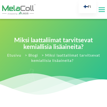
FI
EN
AR
DE
ES
Miksi laattaliimat tarvitsevat
FR
kemiallisia lisäaineita?
RU
Etusivu
>
Blogi
>
Miksi laattaliimat tarvitsevat
kemiallisia lisäaineita?
IT
TR
NL
KO
JA
PT