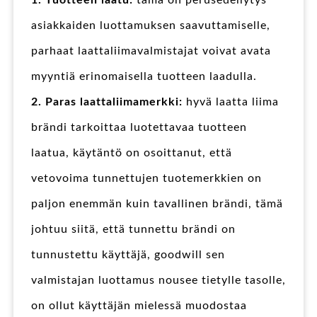
1. Tuotteen laatu:
tämä on perusedellytys
asiakkaiden luottamuksen saavuttamiselle,
parhaat laattaliimavalmistajat voivat avata
myyntiä erinomaisella tuotteen laadulla.
2. Paras laattaliimamerkki:
hyvä laatta liima
brändi tarkoittaa luotettavaa tuotteen
laatua, käytäntö on osoittanut, että
vetovoima tunnettujen tuotemerkkien on
paljon enemmän kuin tavallinen brändi, tämä
johtuu siitä, että tunnettu brändi on
tunnustettu käyttäjä, goodwill sen
valmistajan luottamus nousee tietylle tasolle,
on ollut käyttäjän mielessä muodostaa