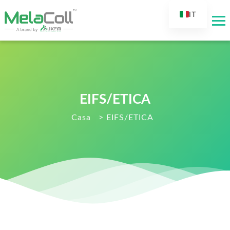
IT
EN
AR
DE
ES
EIFS/ETICA
FR
RU
Casa
>
EIFS/ETICA
TR
FI
NL
KO
JA
PT