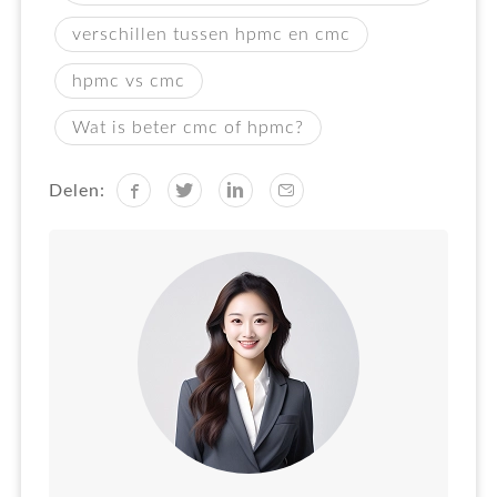
verschillen tussen hpmc en cmc
hpmc vs cmc
Wat is beter cmc of hpmc?
Delen: