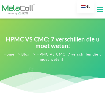
NL
EN
AR
DE
ES
HPMC VS CMC: 7 verschillen die u
FR
moet weten!
RU
Home
>
Blog
>
HPMC VS CMC: 7 verschillen die u
moet weten!
IT
TR
FI
KO
JA
PT