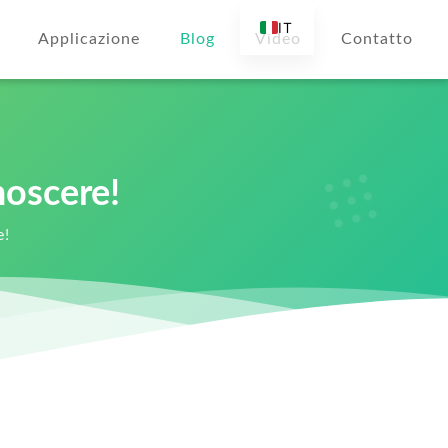
IT
Applicazione
Blog
Video
Contatto
EN
AR
DE
ES
oscere!
FR
RU
e!
TR
FI
NL
KO
JA
PT