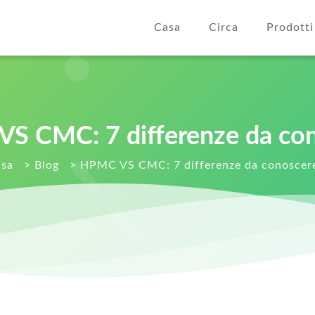
Casa
Circa
Prodotti
S CMC: 7 differenze da con
sa
>
Blog
>
HPMC VS CMC: 7 differenze da conoscer