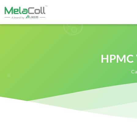
HPMC V
Ca