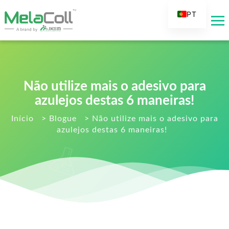
PT
EN
AR
DE
ES
Não utilize mais o adesivo para
FR
azulejos destas 6 maneiras!
RU
Início
>
Blogue
>
Não utilize mais o adesivo para
azulejos destas 6 maneiras!
IT
TR
FI
NL
KO
JA