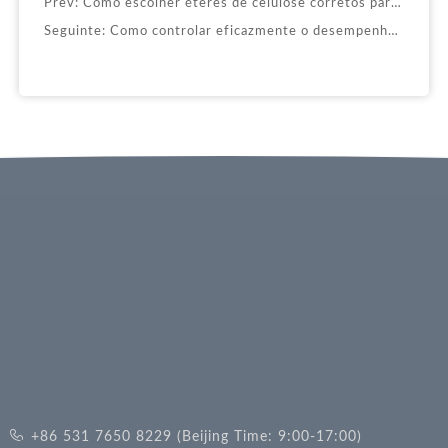
Prev:
Como escolher éteres de celulose corretos para pós de massa？
Seguinte:
Como controlar eficazmente o desempenho dos éteres de celulose em produtos de cimento?
+86 531 7650 8229 (Beijing Time: 9:00-17:00)