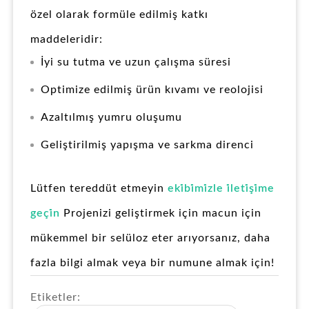
özel olarak formüle edilmiş katkı
maddeleridir:
İyi su tutma ve uzun çalışma süresi
Optimize edilmiş ürün kıvamı ve reolojisi
Azaltılmış yumru oluşumu
Geliştirilmiş yapışma ve sarkma direnci
Lütfen tereddüt etmeyin
eki̇bi̇mi̇zle i̇leti̇şi̇me
geçi̇n
Projenizi geliştirmek için macun için
mükemmel bir selüloz eter arıyorsanız, daha
fazla bilgi almak veya bir numune almak için!
Etiketler: