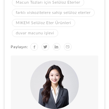
Macun Tozları için Selüloz Eterler
farklı viskozitelere sahip selüloz eterler
MIKEM Selüloz Eter Ürünleri
duvar macunu işlevi
Paylaşın: