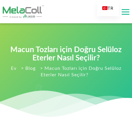
TR
EN
AR
DE
ES
Macun Tozları için Doğru Selüloz
FR
Eterler Nasıl Seçilir?
RU
Ev
>
Blog
>
Macun Tozları için Doğru Selüloz
Eterler Nasıl Seçilir?
IT
FI
NL
KO
JA
PT