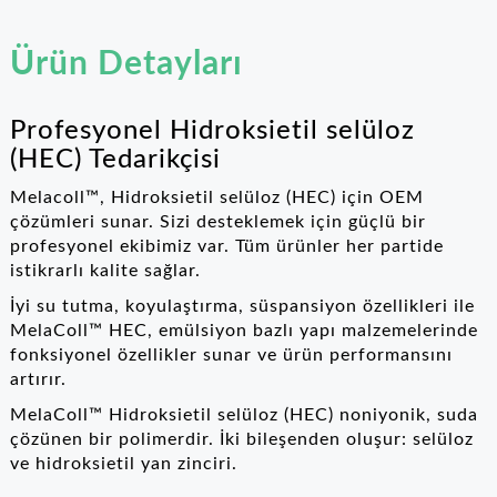
RO
Ürün Detayları
Profesyonel Hidroksietil selüloz
(HEC) Tedarikçisi
Melacoll™, Hidroksietil selüloz (HEC) için OEM
çözümleri sunar. Sizi desteklemek için güçlü bir
profesyonel ekibimiz var. Tüm ürünler her partide
istikrarlı kalite sağlar.
İyi su tutma, koyulaştırma, süspansiyon özellikleri ile
MelaColl™ HEC, emülsiyon bazlı yapı malzemelerinde
fonksiyonel özellikler sunar ve ürün performansını
artırır.
MelaColl™ Hidroksietil selüloz (HEC) noniyonik, suda
çözünen bir polimerdir. İki bileşenden oluşur: selüloz
ve hidroksietil yan zinciri.