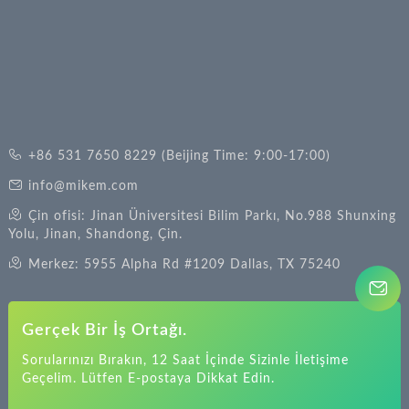
+86 531 7650 8229 (Beijing Time: 9:00-17:00)
info@mikem.com
Çin ofisi: Jinan Üniversitesi Bilim Parkı, No.988 Shunxing
Yolu, Jinan, Shandong, Çin.
Merkez: 5955 Alpha Rd #1209 Dallas, TX 75240
Gerçek Bir İş Ortağı.
Sorularınızı Bırakın, 12 Saat İçinde Sizinle İletişime
Geçelim. Lütfen E-postaya Dikkat Edin.