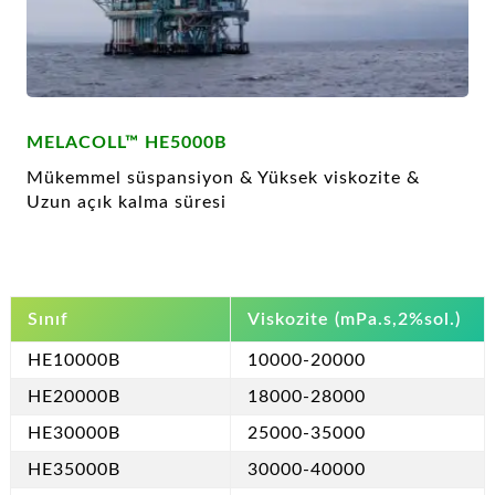
MELACOLL™ HE5000B
Mükemmel süspansiyon & Yüksek viskozite &
Uzun açık kalma süresi
Sınıf
Viskozite (mPa.s,2%sol.)
HE10000B
10000-20000
HE20000B
18000-28000
HE30000B
25000-35000
HE35000B
30000-40000