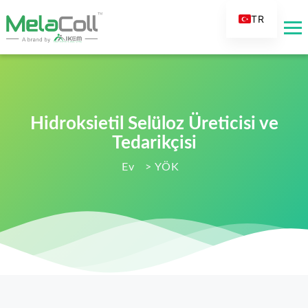
TR
EN
AR
DE
ES
Hidroksietil Selüloz Üreticisi ve
FR
Tedarikçisi
RU
Ev
>
YÖK
IT
FI
NL
KO
JA
PT