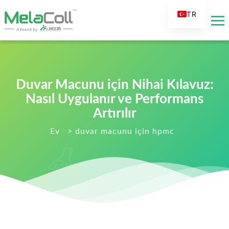
TR
EN
AR
DE
ES
Duvar Macunu için Nihai Kılavuz:
Nasıl Uygulanır ve Performans
FR
Artırılır
RU
Ev
>
duvar macunu için hpmc
IT
FI
NL
KO
JA
PT