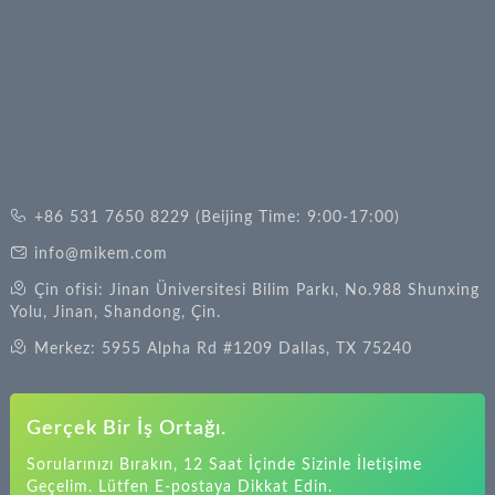
+86 531 7650 8229 (Beijing Time: 9:00-17:00)
info@mikem.com
Çin ofisi: Jinan Üniversitesi Bilim Parkı, No.988 Shunxing
Yolu, Jinan, Shandong, Çin.
Merkez: 5955 Alpha Rd #1209 Dallas, TX 75240
Gerçek Bir İş Ortağı.
Sorularınızı Bırakın, 12 Saat İçinde Sizinle İletişime
Geçelim. Lütfen E-postaya Dikkat Edin.