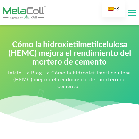
ES
EN
AR
DE
Cómo la hidroxietilmetilcelulosa
FR
(HEMC) mejora el rendimiento del
RU
mortero de cemento
IT
Inicio
>
Blog
>
Cómo la hidroxietilmetilcelulosa
(HEMC) mejora el rendimiento del mortero de
TR
cemento
FI
NL
KO
JA
PT