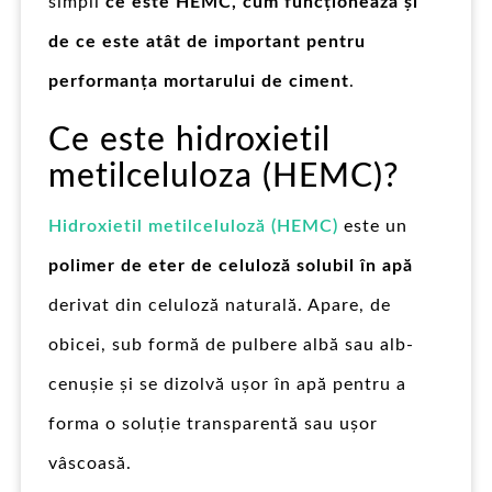
simpli
ce este HEMC, cum funcționează și
de ce este atât de important pentru
performanța mortarului de ciment
.
Ce este hidroxietil
metilceluloza (HEMC)?
Hidroxietil metilceluloză (HEMC)
este un
polimer de eter de celuloză solubil în apă
derivat din celuloză naturală. Apare, de
obicei, sub formă de pulbere albă sau alb-
cenușie și se dizolvă ușor în apă pentru a
forma o soluție transparentă sau ușor
vâscoasă.