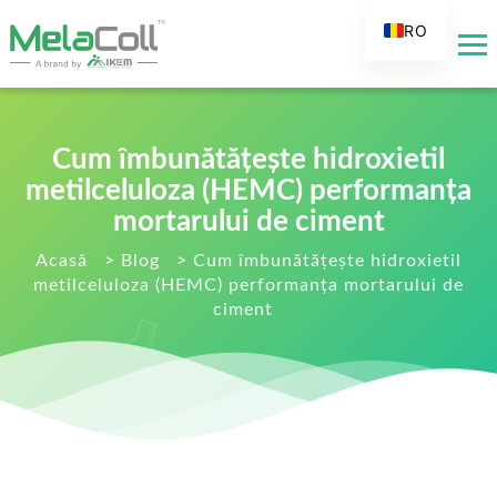
RO
EN
AR
DE
Cum îmbunătățește hidroxietil
ES
metilceluloza (HEMC) performanța
FR
mortarului de ciment
RU
Acasă
>
Blog
>
Cum îmbunătățește hidroxietil
metilceluloza (HEMC) performanța mortarului de
IT
ciment
TR
FI
NL
KO
JA