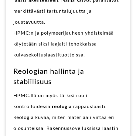
laastirakenteeseen. Nämä kalvot parantavat
merkittävästi tartuntalujuutta ja
joustavuutta.
HPMC:n ja polymeerijauheen yhdistelmää
käytetään siksi laajalti tehokkaissa
kuivasekoituslaastituotteissa.
Reologian hallinta ja
stabiilisuus
HPMC:llä on myös tärkeä rooli
kontrolloidessa
reologia
rappauslaasti.
Reologia kuvaa, miten materiaali virtaa eri
olosuhteissa. Rakennussovelluksissa laastin