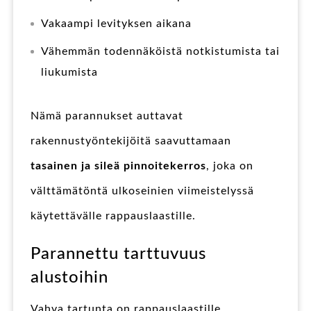
Vakaampi levityksen aikana
Vähemmän todennäköistä notkistumista tai
liukumista
Nämä parannukset auttavat
rakennustyöntekijöitä saavuttamaan
tasainen ja sileä pinnoitekerros
, joka on
välttämätöntä ulkoseinien viimeistelyssä
käytettävälle rappauslaastille.
Parannettu tarttuvuus
alustoihin
Vahva tartunta on rappauslaastille