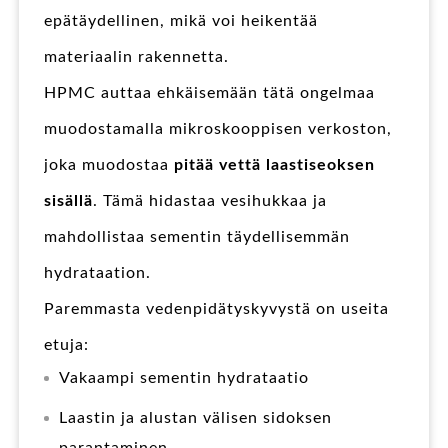
epätäydellinen, mikä voi heikentää
materiaalin rakennetta.
HPMC auttaa ehkäisemään tätä ongelmaa
muodostamalla mikroskooppisen verkoston,
joka muodostaa
pitää vettä laastiseoksen
sisällä
. Tämä hidastaa vesihukkaa ja
mahdollistaa sementin täydellisemmän
hydrataation.
Paremmasta vedenpidätyskyvystä on useita
etuja:
Vakaampi sementin hydrataatio
Laastin ja alustan välisen sidoksen
parantaminen