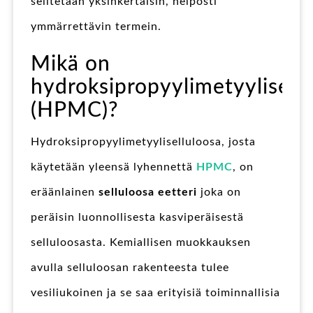
selitetään yksinkertaisin, helposti
ymmärrettävin termein.
Mikä on
hydroksipropyylimetyylisell
(HPMC)?
Hydroksipropyylimetyyliselluloosa, josta
käytetään yleensä lyhennettä
HPMC
, on
eräänlainen
selluloosa eetteri
joka on
peräisin luonnollisesta kasviperäisestä
selluloosasta. Kemiallisen muokkauksen
avulla selluloosan rakenteesta tulee
vesiliukoinen ja se saa erityisiä toiminnallisia