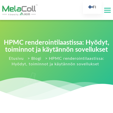
FI
EN
AR
DE
ES
HPMC renderointilaastissa: Hyödyt,
FR
toiminnot ja käytännön sovellukset
RU
Etusivu
>
Blogi
>
HPMC renderointilaastissa:
Hyödyt, toiminnot ja käytännön sovellukset
IT
TR
NL
KO
JA
PT