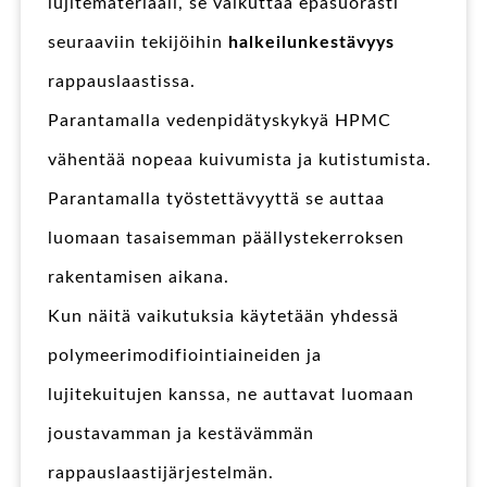
lujitemateriaali, se vaikuttaa epäsuorasti
seuraaviin tekijöihin
halkeilunkestävyys
rappauslaastissa.
Parantamalla vedenpidätyskykyä HPMC
vähentää nopeaa kuivumista ja kutistumista.
Parantamalla työstettävyyttä se auttaa
luomaan tasaisemman päällystekerroksen
rakentamisen aikana.
Kun näitä vaikutuksia käytetään yhdessä
polymeerimodifiointiaineiden ja
lujitekuitujen kanssa, ne auttavat luomaan
joustavamman ja kestävämmän
rappauslaastijärjestelmän.