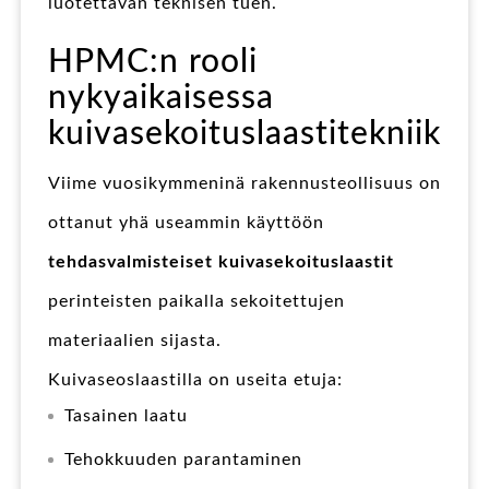
luotettavan teknisen tuen.
HPMC:n rooli
nykyaikaisessa
kuivasekoituslaastitekniikas
Viime vuosikymmeninä rakennusteollisuus on
ottanut yhä useammin käyttöön
tehdasvalmisteiset kuivasekoituslaastit
perinteisten paikalla sekoitettujen
materiaalien sijasta.
Kuivaseoslaastilla on useita etuja:
Tasainen laatu
Tehokkuuden parantaminen