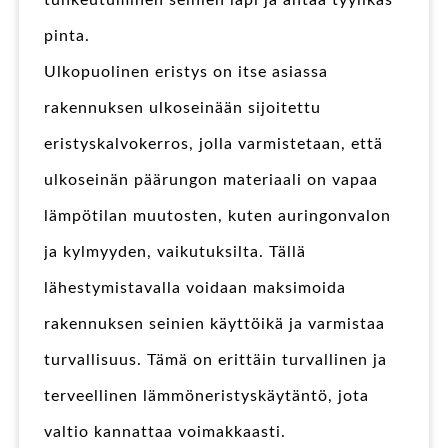
tunkeutuminen seinien läpi ja antaa tyylikäs
pinta.
Ulkopuolinen eristys on itse asiassa
rakennuksen ulkoseinään sijoitettu
eristyskalvokerros, jolla varmistetaan, että
ulkoseinän päärungon materiaali on vapaa
lämpötilan muutosten, kuten auringonvalon
ja kylmyyden, vaikutuksilta. Tällä
lähestymistavalla voidaan maksimoida
rakennuksen seinien käyttöikä ja varmistaa
turvallisuus. Tämä on erittäin turvallinen ja
terveellinen lämmöneristyskäytäntö, jota
valtio kannattaa voimakkaasti.