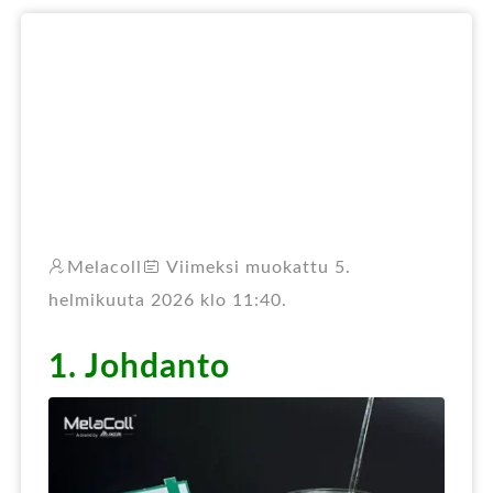
RO
Melacoll
Viimeksi muokattu 5.
helmikuuta 2026 klo 11:40.
1. Johdanto