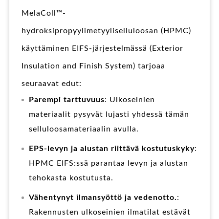
MelaColl™-
hydroksipropyylimetyyliselluloosan (HPMC)
käyttäminen EIFS-järjestelmässä (Exterior
Insulation and Finish System) tarjoaa
seuraavat edut:
Parempi tarttuvuus
: Ulkoseinien
materiaalit pysyvät lujasti yhdessä tämän
selluloosamateriaalin avulla.
EPS-levyn ja alustan riittävä kostutuskyky
:
HPMC EIFS:ssä parantaa levyn ja alustan
tehokasta kostutusta.
Vähentynyt ilmansyöttö ja vedenotto.
:
Rakennusten ulkoseinien ilmatilat estävät