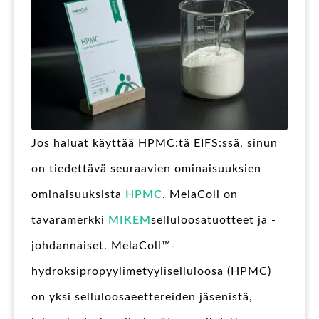
Jos haluat käyttää HPMC:tä EIFS:ssä, sinun
on tiedettävä seuraavien ominaisuuksien
ominaisuuksista
HPMC
. MelaColl on
tavaramerkki
MIKEM
selluloosatuotteet ja -
johdannaiset. MelaColl™-
hydroksipropyylimetyyliselluloosa (HPMC)
on yksi selluloosaeettereiden jäsenistä,