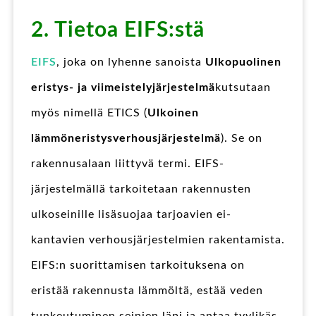
2. Tietoa EIFS:stä
EIFS
, joka on lyhenne sanoista
Ulkopuolinen
eristys- ja viimeistelyjärjestelmä
kutsutaan
myös nimellä ETICS (
Ulkoinen
lämmöneristysverhousjärjestelmä
). Se on
rakennusalaan liittyvä termi. EIFS-
järjestelmällä tarkoitetaan rakennusten
ulkoseinille lisäsuojaa tarjoavien ei-
kantavien verhousjärjestelmien rakentamista.
EIFS:n suorittamisen tarkoituksena on
eristää rakennusta lämmöltä, estää veden