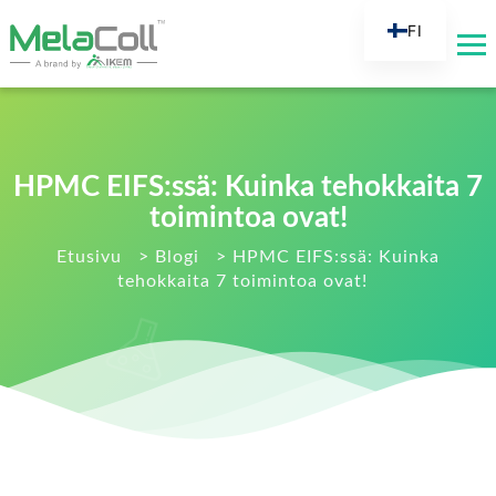
FI
EN
AR
DE
ES
HPMC EIFS:ssä: Kuinka tehokkaita 7
FR
toimintoa ovat!
RU
Etusivu
>
Blogi
>
HPMC EIFS:ssä: Kuinka
tehokkaita 7 toimintoa ovat!
IT
TR
NL
KO
JA
PT