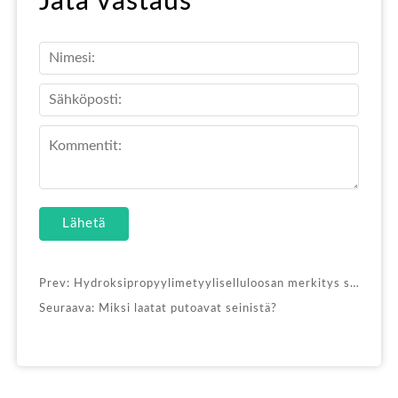
Jätä vastaus
Lähetä
Prev:
Hydroksipropyylimetyyliselluloosan merkitys sementtipohjaisten laastien dispersiokestävyydessä
Seuraava:
Miksi laatat putoavat seinistä?