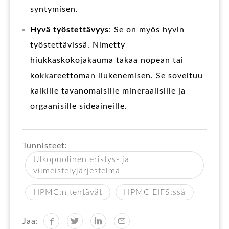
syntymisen.
Hyvä työstettävyys
: Se on myös hyvin
työstettävissä. Nimetty
hiukkaskokojakauma takaa nopean tai
kokkareettoman liukenemisen. Se soveltuu
kaikille tavanomaisille mineraalisille ja
orgaanisille sideaineille.
Tunnisteet:
Ulkopuolinen eristys- ja
viimeistelyjärjestelmä
HPMC:n tehtävät
HPMC EIFS:ssä
Jaa: