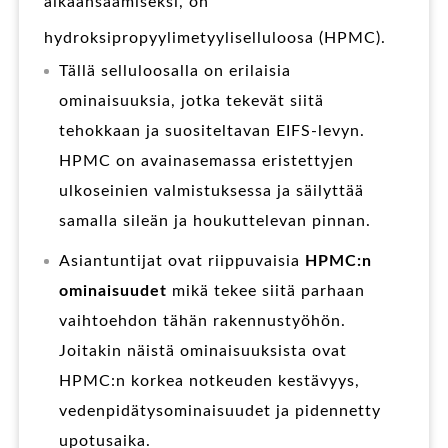
aikaansaamiseksi, on
hydroksipropyylimetyyliselluloosa (HPMC).
Tällä selluloosalla on erilaisia
ominaisuuksia, jotka tekevät siitä
tehokkaan ja suositeltavan EIFS-levyn.
HPMC on avainasemassa eristettyjen
ulkoseinien valmistuksessa ja säilyttää
samalla sileän ja houkuttelevan pinnan.
Asiantuntijat ovat riippuvaisia
HPMC:n
ominaisuudet
mikä tekee siitä parhaan
vaihtoehdon tähän rakennustyöhön.
Joitakin näistä ominaisuuksista ovat
HPMC:n korkea notkeuden kestävyys,
vedenpidätysominaisuudet ja pidennetty
upotusaika.