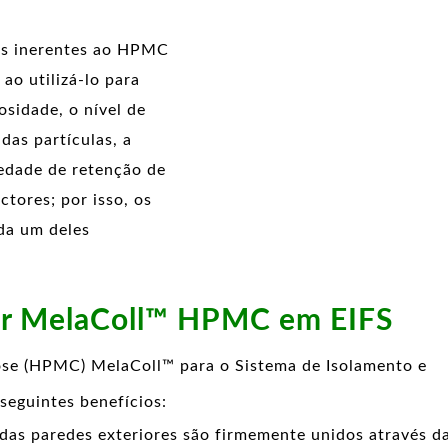
es inerentes ao HPMC
ao utilizá-lo para
osidade, o nível de
das partículas, a
iedade de retenção de
tores; por isso, os
da um deles
icar MelaColl™ HPMC em EIFS
ulose (HPMC) MelaColl™ para o Sistema de Isolamento e
seguintes benefícios:
 das paredes exteriores são firmemente unidos através d