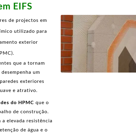
em EIFS
res de projectos em
ímico utilizado para
amento exterior
HPMC).
entes que a tornam
MC desempenha um
paredes exteriores
ave e atrativo.
ades do HPMC
que o
balho de construção.
 a elevada resistência
retenção de água e o