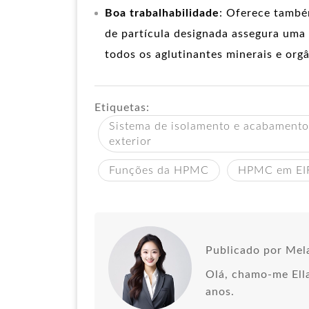
Boa trabalhabilidade
: Oferece també
de partícula designada assegura uma
todos os aglutinantes minerais e org
Etiquetas:
Sistema de isolamento e acabamento
exterior
Funções da HPMC
HPMC em EI
Publicado por Mel
Olá, chamo-me Ella
anos.