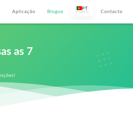
PT
s
Aplicação
Blogue
Vídeo
Contacto
EN
AR
DE
ES
as as 7
FR
RU
nções!
IT
TR
FI
NL
KO
JA