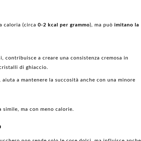
a caloria (circa
0-2 kcal per grammo
), ma può
imitano la
i, contribuisce a creare una consistenza cremosa in
ristalli di ghiaccio.
e, aiuta a mantenere la succosità anche con una minore
a simile, ma con meno calorie.
o
zucchero non rende solo le cose dolci, ma influisce anche