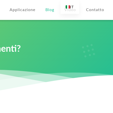
IT
Applicazione
Blog
Video
Contatto
EN
AR
DE
ES
menti?
FR
RU
TR
FI
NL
KO
JA
PT