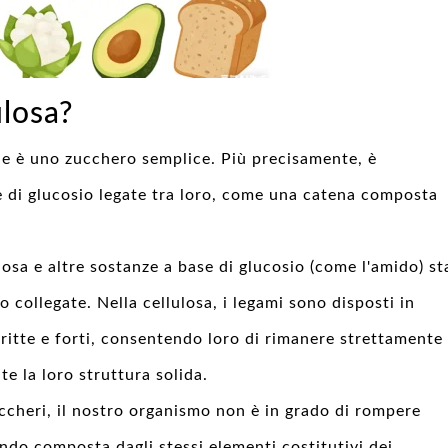
ulosa?
he è uno zucchero semplice. Più precisamente, è
e di glucosio legate tra loro, come una catena composta
losa e altre sostanze a base di glucosio (come l'amido) st
o collegate. Nella cellulosa, i legami sono disposti in
ritte e forti, consentendo loro di rimanere strettamente
te la loro struttura solida.
uccheri, il nostro organismo non è in grado di rompere
endo composta dagli stessi elementi costitutivi dei