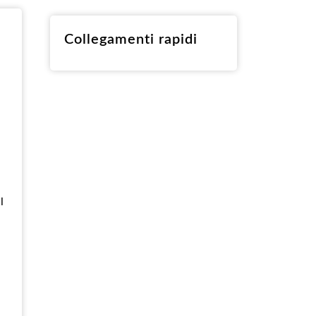
RO
Collegamenti rapidi
l