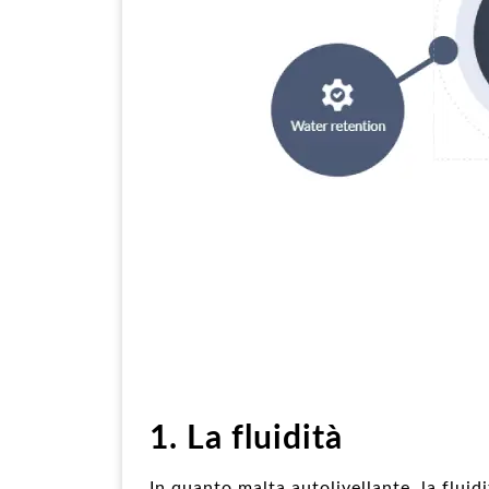
1. La fluidità
In quanto malta autolivellante, la fluidi