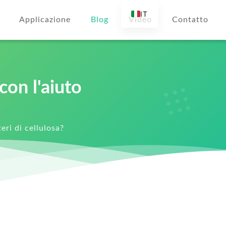
IT
Applicazione
Blog
Video
Contatto
EN
AR
DE
ES
con l'aiuto
FR
RU
eri di cellulosa?
TR
FI
NL
KO
JA
PT